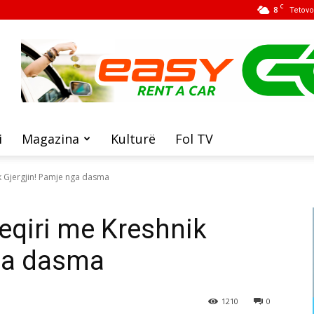
C
8
Tetovo
i
Magazina
Kulturë
Fol TV
k Gjergjin! Pamje nga dasma
eqiri me Kreshnik
nga dasma
1210
0