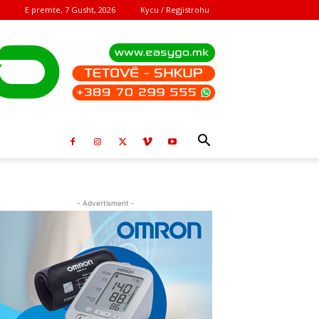
E premte, 7 Gusht, 2026
Kycu / Regjistrohu
- Advertisment -