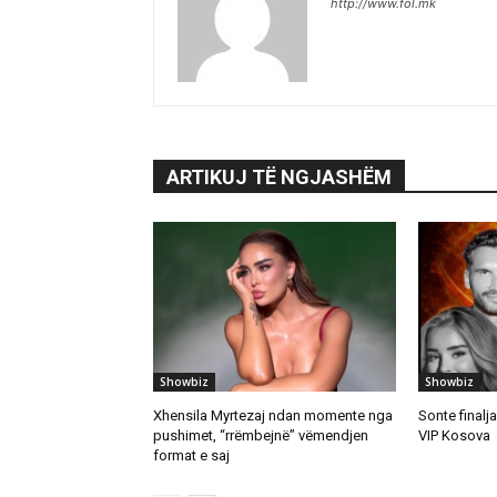
http://www.fol.mk
ARTIKUJ TË NGJASHËM
Showbiz
Showbiz
Xhensila Myrtezaj ndan momente nga
Sonte finalj
pushimet, “rrëmbejnë” vëmendjen
VIP Kosova
format e saj