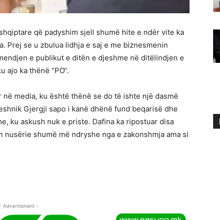
 shqiptare që padyshim sjell shumë hite e ndër vite ka
a. Prej se u zbulua lidhja e saj e me biznesmenin
mendjen e publikut e ditën e djeshme në ditëlindjen e
u ajo ka thënë “PO“.
r në media, ku është thënë se do të ishte një dasmë
reshnik Gjergji sapo i kanë dhënë fund beqarisë dhe
, ku askush nuk e priste. Dafina ka ripostuar disa
n nusërie shumë më ndryshe nga e zakonshmja ama si
- Advertisment -