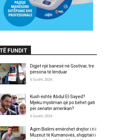
TË FUNDIT
Digjet një banesë në Gostivar, tre
persona të lënduar
6 Gusht, 2026
Kush është Abdul El-Sayed?
Mjeku mysliman që po bëhet gati
për senatin amerikan?
6 Gusht, 2026
Agim Bislimi emërohet drejtor i ri i
Muzeut të Kumanovës, shqiptari i