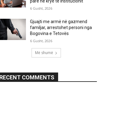
parë në krye të institucionit
6 Gusht, 2026
Gjuajti me armë në gazmend
familjar, arrestohet personi nga
Bogovina e Tetovës
6 Gusht, 2026
Më shumë
RECENT COMMENTS