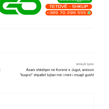
Artikulli tjetër
t
Asani shkëlqen në Korenë e Jugut, anësori
“kuqezi” shpallet lojtari më i mirë i muajit gusht