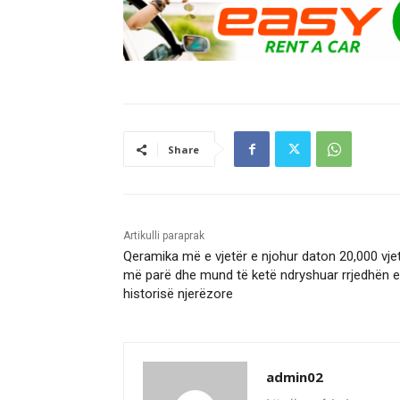
Share
Artikulli paraprak
Qeramika më e vjetër e njohur daton 20,000 vje
më parë dhe mund të ketë ndryshuar rrjedhën e
historisë njerëzore
admin02