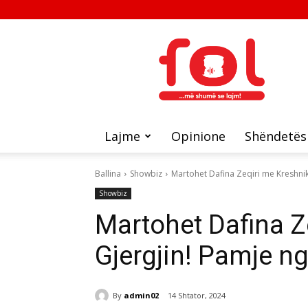
FOL
Lajme
Opinione
Shëndetës
Ballina
Showbiz
Martohet Dafina Zeqiri me Kreshni
Showbiz
Martohet Dafina Z
Gjergjin! Pamje 
By
admin02
14 Shtator, 2024