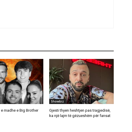
Showbiz
a e madhe e Big Brother
Gjesti thyen heshtjen pas tragjedisë,
ka një lajm të gëzueshëm për fansat