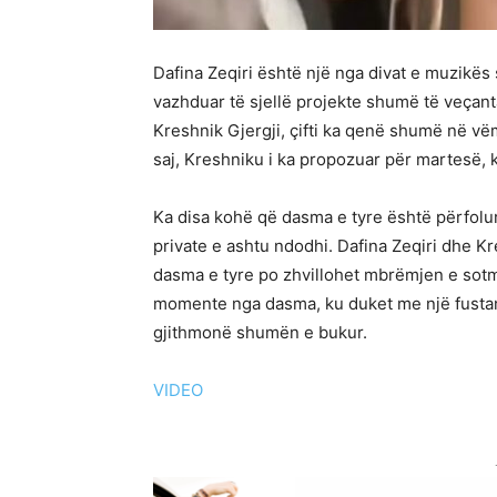
Dafina Zeqiri është një nga divat e muzikës
vazhduar të sjellë projekte shumë të veçant
Kreshnik Gjergji, çifti ka qenë shumë në vë
saj, Kreshniku i ka propozuar për martesë, k
Ka disa kohë që dasma e tyre është përfolu
private e ashtu ndodhi. Dafina Zeqiri dhe K
dasma e tyre po zhvillohet mbrëmjen e sotme
momente nga dasma, ku duket me një fusta
gjithmonë shumën e bukur.
VIDEO