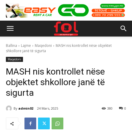
Ballina
Lajme
Maqedoni
MASH nis kontrollet nëse objektet
shkollore janë të sigurta
Maqedoni
MASH nis kontrollet nëse
objektet shkollore janë të
sigurta
By
admin02
24 Mars, 2025
380
0