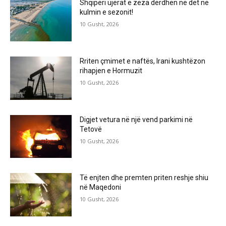
Shqipëri ujërat e zeza derdhen në det në
kulmin e sezonit!
10 Gusht, 2026
Rriten çmimet e naftës, Irani kushtëzon
rihapjen e Hormuzit
10 Gusht, 2026
Digjet vetura në një vend parkimi në
Tetovë
10 Gusht, 2026
Të enjten dhe premten priten reshje shiu
në Maqedoni
10 Gusht, 2026