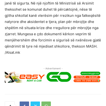
janë të sigurta. Në një njoftim të Ministrisë së Arsimit
theksohet se komunat duhet të përcaktojnë, nëse të
gjitha shkollat kanë vlerësim për rrezikun nga fatkeqësitë
natyrore dhe aksidentet e tjera, plan për mbrojtje dhe
shpëtim në situata krize dhe rregullore për mbrojtje nga
zjarret. Mungesa e çdo dokumenti kërkon veprim të
menjëhershëm dhe forcimin e sigurisë së nxënësve gjatë
qëndrimit të tyre në mjediset shkollore, thekson MASH.
/Alsat.mk
- Advertisment -