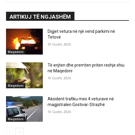
ARTIKUJ TË NGJASHËM
Digjet vetura në një vend parkimi në
Tetovë
10 Gusht, 2026
Maqedoni
Të enjten dhe premten priten reshje shiu
në Maqedoni
10 Gusht, 2026
Maqedoni
Aksident trafiku mes 4 veturave në
magjistralen Gostivar-Strazhë
10 Gusht, 2026
Maqedoni