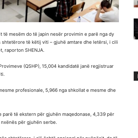
mit të mesëm do të japin nesër provimin e parë nga dy
tetërore të këtij viti – gjuhë amtare dhe letërsi, i cili
ët, raporton SHENJA.
rovimeve (QSHP), 15,004 kandidatë janë regjistruar
ti.
e mesme profesionale, 5,966 nga shkollat ​​e mesme dhe
 e parë të ekstern për gjuhën maqedonase, 4,339 për
0 nxënës për gjuhën serbe.