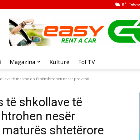
C
8
Tetovo
i
Magazina
Kulturë
Fol TV
ollave të mesme do t’i nënshtrohen nesër provimit...
 të shkollave të
shtrohen nesër
ë maturës shtetërore