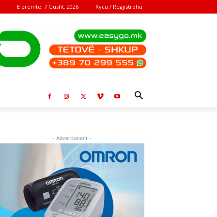
E premte, 7 Gusht, 2026
Kycu / Regjistrohu
- Advertisment -