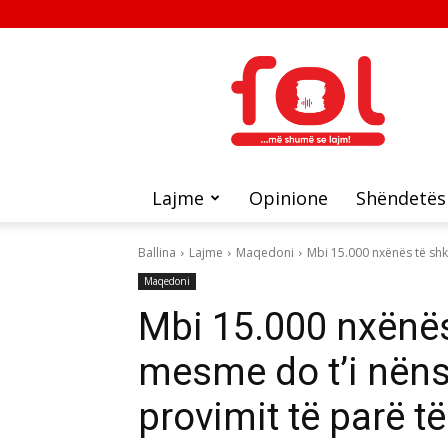
FOL
Lajme
Opinione
Shëndetës
Ballina
Lajme
Maqedoni
Mbi 15.000 nxënës të shk
Maqedoni
Mbi 15.000 nxënës
mesme do t’i nën
provimit të parë t