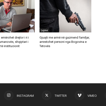
Lajme
emërohet drejtor i ri i
Gjuajti me armë në gazmend familjar,
umanovës, shqiptari i
arrestohet personi nga Bogovina e
të institucionit
Tetovës
INSTAGRAM
TWITTER
VIMEO