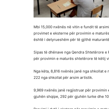
Mbi 15,000 nxënës në vitin e fundit të arsi
provimet e eksterne për provimin e maturës sh
është i detyrueshëm për të gjithë maturant
Sipas të dhënave nga Qendra Shtetërore e P
për provimin e maturës shtetërore të këtij vi
Nga këta, 8,816 nxënës janë nga shkollat ​​
222 nga shkollat ​​për arsim artistik.
9,969 nxënës janë regjistruar për provimin
gjuhën shqipe, 292 për gjuhën turke dhe 1