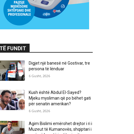
TË FUNDIT
Digjet një banesë në Gostivar, tre
persona të lënduar
6 Gusht, 2026
Kush është Abdul El-Sayed?
Mjeku mysliman që po bëhet gati
për senatin amerikan?
6 Gusht, 2026
Agim Bislimi emërohet drejtor i ri i
Muzeut të Kumanovës, shqiptari i