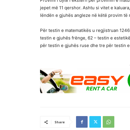
Provimi i dytë i ekstern për provimin e matur
jepet më 11 qershor. Ashtu si vitet e kalua
lëndën e gjuhës angleze në këtë provim të 
Për testin e matematikës u regjistruan 1246
testin e gjuhës frënge, 62 – testin e estetik
për testin e gjuhës ruse dhe tre për testin e
Share