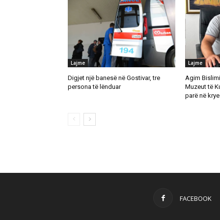
Lajme
Lajme
Digjet një banesë në Gostivar, tre
Agim Bislimi 
persona të lënduar
Muzeut të K
parë në krye 
FACEBOOK