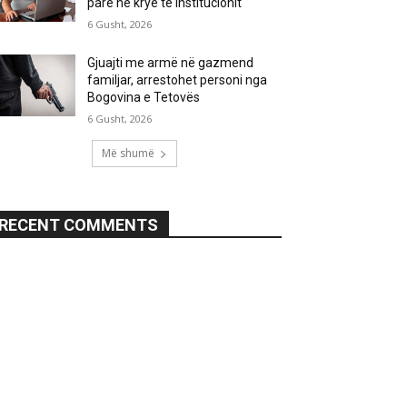
parë në krye të institucionit
6 Gusht, 2026
Gjuajti me armë në gazmend
familjar, arrestohet personi nga
Bogovina e Tetovës
6 Gusht, 2026
Më shumë
RECENT COMMENTS