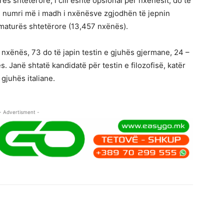
ës shtetërore, i cili është opsional për nxënësit, do të
ra, numri më i madh i nxënësve zgjodhën të jepnin
maturës shtetërore (13,457 nxënës).
 nxënës, 73 do të japin testin e gjuhës gjermane, 24 –
ës. Janë shtatë kandidatë për testin e filozofisë, katër
 gjuhës italiane.
- Advertisment -