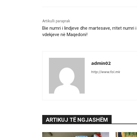
Artikulli paraprak
Bie numri i lindjeve dhe martesave, rritet numri i
vdekjeve në Maqedoni!
admin02
http://www.fol.mk
ARTIKUJ TË NGJASHËM