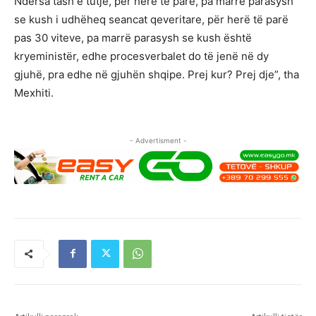
Ndërsa tash e tutje, për herë të parë, pa marrë parasysh
se kush i udhëheq seancat qeveritare, për herë të parë
pas 30 viteve, pa marrë parasysh se kush është
kryeministër, edhe procesverbalet do të jenë në dy
gjuhë, pra edhe në gjuhën shqipe. Prej kur? Prej dje”, tha
Mexhiti.
- Advertisment -