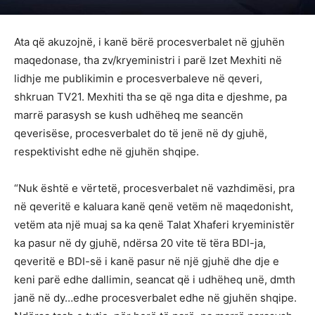
Ata që akuzojnë, i kanë bërë procesverbalet në gjuhën
maqedonase, tha zv/kryeministri i parë Izet Mexhiti në
lidhje me publikimin e procesverbaleve në qeveri,
shkruan TV21. Mexhiti tha se që nga dita e djeshme, pa
marrë parasysh se kush udhëheq me seancën
qeverisëse, procesverbalet do të jenë në dy gjuhë,
respektivisht edhe në gjuhën shqipe.
“Nuk është e vërtetë, procesverbalet në vazhdimësi, pra
në qeveritë e kaluara kanë qenë vetëm në maqedonisht,
vetëm ata një muaj sa ka qenë Talat Xhaferi kryeministër
ka pasur në dy gjuhë, ndërsa 20 vite të tëra BDI-ja,
qeveritë e BDI-së i kanë pasur në një gjuhë dhe dje e
keni parë edhe dallimin, seancat që i udhëheq unë, dmth
janë në dy…edhe procesverbalet edhe në gjuhën shqipe.