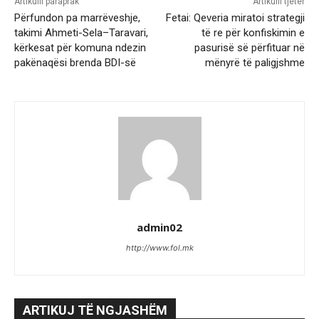
Artikulli paraprak
Artikulli tjetër
Përfundon pa marrëveshje,
Fetai: Qeveria miratoi strategji
takimi Ahmeti-Sela–Taravari,
të re për konfiskimin e
kërkesat për komuna ndezin
pasurisë së përfituar në
pakënaqësi brenda BDI-së
mënyrë të paligjshme
admin02
http://www.fol.mk
ARTIKUJ TË NGJASHËM