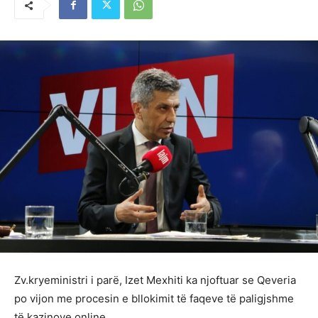
Zv.kryeministri i parë, Izet Mexhiti ka njoftuar se Qeveria
po vijon me procesin e bllokimit të faqeve të paligjshme
të kazinove online.