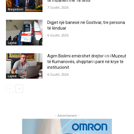
të mbahen më 18 tetor
7 Gusht, 2026
Maqedoni
Digjet një banesë në Gostivar, tre persona
të lënduar
6 Gusht, 2026
Lajme
Agim Bislimi emërohet drejtor i ri i Muzeut
të Kumanovës, shqiptari i parë në krye të
institucionit
6 Gusht, 2026
Lajme
- Advertisment -