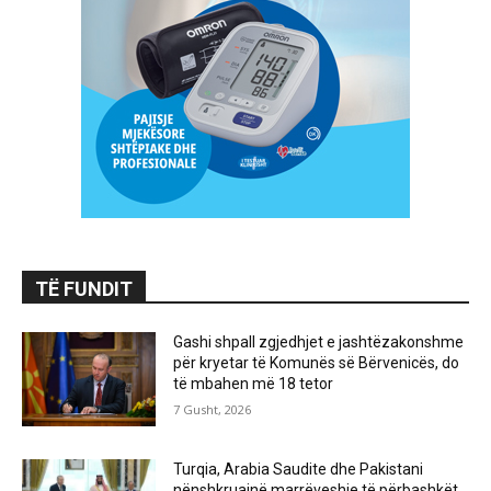
TË FUNDIT
Gashi shpall zgjedhjet e jashtëzakonshme
për kryetar të Komunës së Bërvenicës, do
të mbahen më 18 tetor
7 Gusht, 2026
Turqia, Arabia Saudite dhe Pakistani
nënshkruajnë marrëveshje të përbashkët