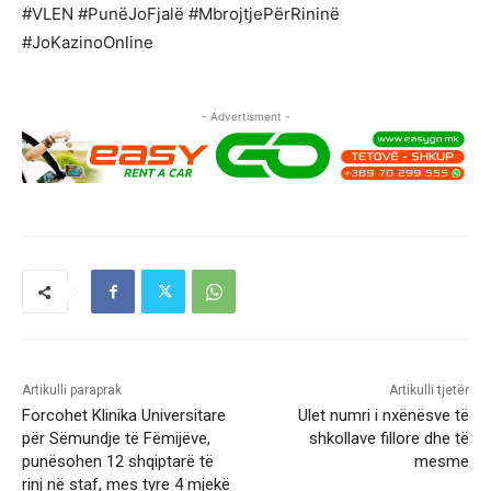
#VLEN #PunëJoFjalë #MbrojtjePërRininë
#JoKazinoOnline
- Advertisment -
Artikulli paraprak
Artikulli tjetër
Forcohet Klinika Universitare
Ulet numri i nxënësve të
për Sëmundje të Fëmijëve,
shkollave fillore dhe të
punësohen 12 shqiptarë të
mesme
rinj në staf, mes tyre 4 mjekë