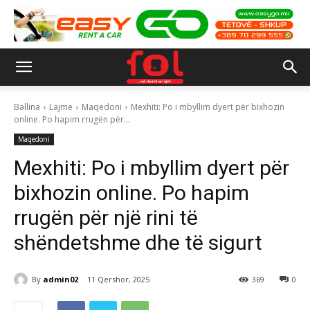
Ballina
Lajme
Maqedoni
Mexhiti: Po i mbyllim dyert për bixhozin
online. Po hapim rrugën për...
Maqedoni
Mexhiti: Po i mbyllim dyert për
bixhozin online. Po hapim
rrugën për një rini të
shëndetshme dhe të sigurt
By
admin02
11 Qershor, 2025
369
0