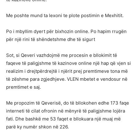
Me poshte mund ta lexoni te plote postimin e Mexhitit.
Po i mbyllim dyert për bixhozin online. Po hapim rrugën
për një rini të shëndetshme dhe të sigurt
Sot, si Qeveri vazhdojmë me procesin e bllokimit të
faqeve të paligjshme të kazinove online një hap që vjen si
realizim i drejtpërdrejtë i njërit prej premtimeve tona më
të zëshme para zgjedhjeve. VLEN mbetet e vendosur në
premtimet e saj.
Me propozim të Qeverisë, do të bllokohen edhe 173 faqe
interneti të cilat ofronin në mënyrë të paligjshme lojëra
fati. Dhe bashkë me 53 faqet e bllokuara një muaj më
parë ky numër shkon në 226.