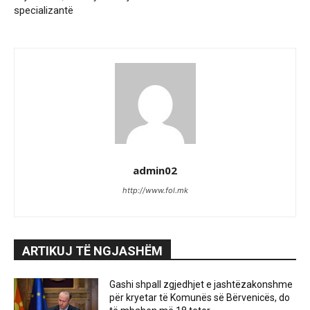
specializantë
admin02
http://www.fol.mk
ARTIKUJ TË NGJASHËM
Gashi shpall zgjedhjet e jashtëzakonshme
për kryetar të Komunës së Bërvenicës, do