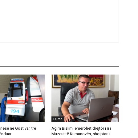
Lajme
anesë në Gostivar, tre
Agim Bislimi emërohet drejtor i ri i
lënduar
Muzeut të Kumanovës, shqiptari i