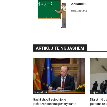
admin05
http://fol.mk
ARTIKUJ TË NGJASHËM
Maqedoni
Lajme
Gashi shpall zgjedhjet e
Digjet një b
jashtëzakonshme për kryetar të
persona të 