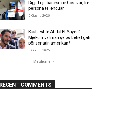
Digjet një banesë në Gostivar, tre
persona të lënduar
6 Gusht, 2026
Kush është Abdul El-Sayed?
Mjeku mysliman që po bëhet gati
për senatin amerikan?
6 Gusht, 2026
Më shumë
RECENT COMMENTS