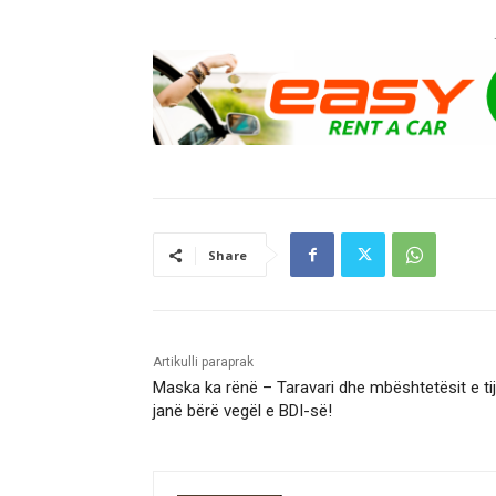
Share
Artikulli paraprak
Maska ka rënë – Taravari dhe mbështetësit e tij
janë bërë vegël e BDI-së!