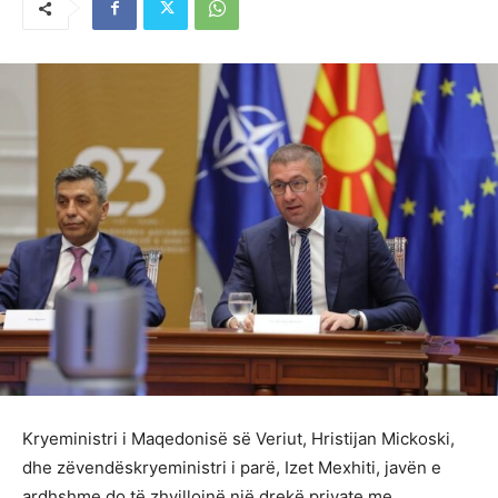
Kryeministri i Maqedonisë së Veriut, Hristijan Mickoski,
dhe zëvendëskryeministri i parë, Izet Mexhiti, javën e
ardhshme do të zhvillojnë një drekë private me