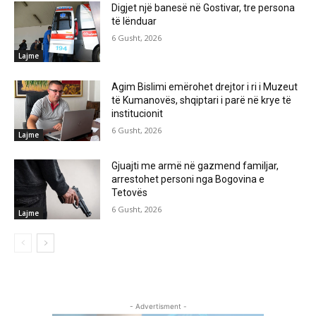
Digjet një banesë në Gostivar, tre persona
të lënduar
6 Gusht, 2026
Lajme
Agim Bislimi emërohet drejtor i ri i Muzeut
të Kumanovës, shqiptari i parë në krye të
institucionit
6 Gusht, 2026
Lajme
Gjuajti me armë në gazmend familjar,
arrestohet personi nga Bogovina e
Tetovës
6 Gusht, 2026
Lajme
- Advertisment -