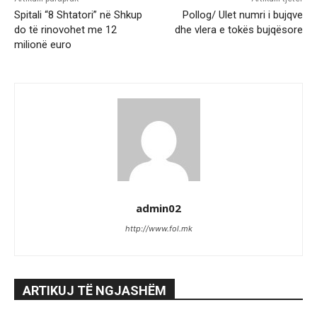
Spitali “8 Shtatori” në Shkup
Pollog/ Ulet numri i bujqve
do të rinovohet me 12
dhe vlera e tokës bujqësore
milionë euro
admin02
http://www.fol.mk
ARTIKUJ TË NGJASHËM