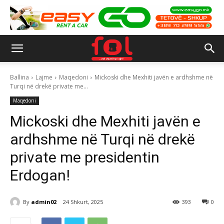
Ballina
Lajme
Maqedoni
Mickoski dhe Mexhiti javën e ardhshme në
Turqi në drekë private me...
Maqedoni
Mickoski dhe Mexhiti javën e
ardhshme në Turqi në drekë
private me presidentin
Erdogan!
By
admin02
24 Shkurt, 2025
393
0