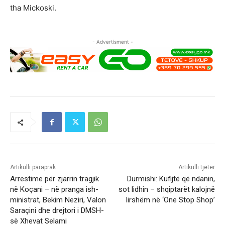
tha Mickoski.
- Advertisment -
Artikulli paraprak
Artikulli tjetër
Arrestime për zjarrin tragjik
Durmishi: Kufijtë që ndanin,
në Koçani – në pranga ish-
sot lidhin – shqiptarët kalojnë
ministrat, Bekim Neziri, Valon
lirshëm në ‘One Stop Shop’
Saraçini dhe drejtori i DMSH-
së Xhevat Selami