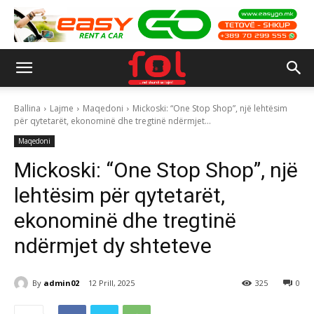
Ballina
Lajme
Maqedoni
Mickoski: “One Stop Shop”, një lehtësim
për qytetarët, ekonominë dhe tregtinë ndërmjet...
Maqedoni
Mickoski: “One Stop Shop”, një
lehtësim për qytetarët,
ekonominë dhe tregtinë
ndërmjet dy shteteve
By
admin02
12 Prill, 2025
325
0