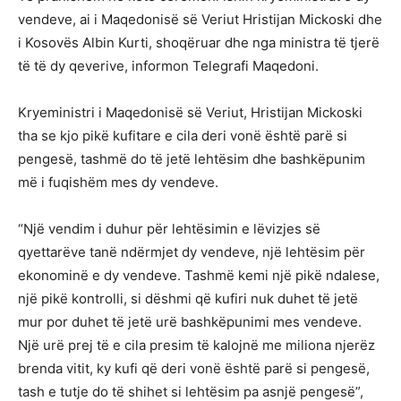
vendeve, ai i Maqedonisë së Veriut Hristijan Mickoski dhe
i Kosovës Albin Kurti, shoqëruar dhe nga ministra të tjerë
të të dy qeverive, informon Telegrafi Maqedoni.
Kryeministri i Maqedonisë së Veriut, Hristijan Mickoski
tha se kjo pikë kufitare e cila deri vonë është parë si
pengesë, tashmë do të jetë lehtësim dhe bashkëpunim
më i fuqishëm mes dy vendeve.
“Një vendim i duhur për lehtësimin e lëvizjes së
qyettarëve tanë ndërmjet dy vendeve, një lehtësim për
ekonominë e dy vendeve. Tashmë kemi një pikë ndalese,
një pikë kontrolli, si dëshmi që kufiri nuk duhet të jetë
mur por duhet të jetë urë bashkëpunimi mes vendeve.
Një urë prej të e cila presim të kalojnë me miliona njerëz
brenda vitit, ky kufi që deri vonë është parë si pengesë,
tash e tutje do të shihet si lehtësim pa asnjë pengesë”,