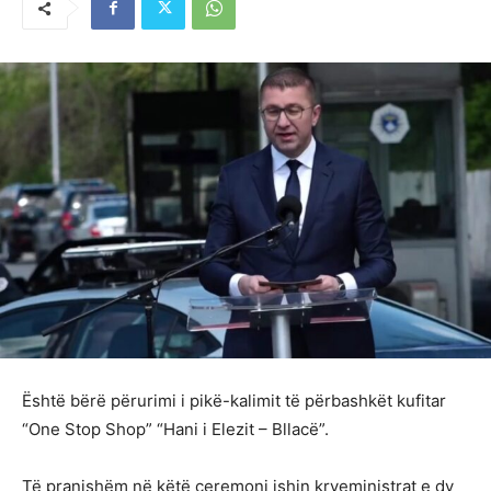
Është bërë përurimi i pikë-kalimit të përbashkët kufitar
“One Stop Shop” “Hani i Elezit – Bllacë”.
Të pranishëm në këtë ceremoni ishin kryeministrat e dy