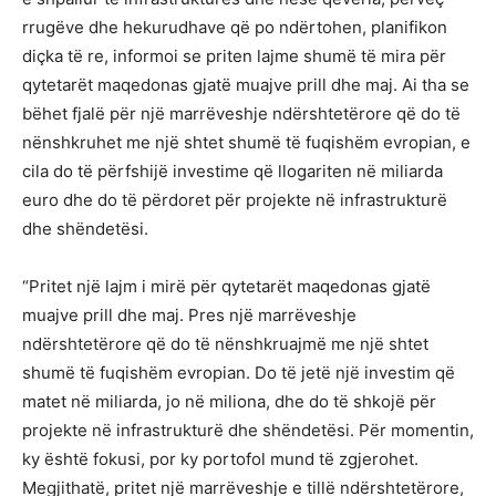
rrugëve dhe hekurudhave që po ndërtohen, planifikon
diçka të re, informoi se priten lajme shumë të mira për
qytetarët maqedonas gjatë muajve prill dhe maj. Ai tha se
bëhet fjalë për një marrëveshje ndërshtetërore që do të
nënshkruhet me një shtet shumë të fuqishëm evropian, e
cila do të përfshijë investime që llogariten në miliarda
euro dhe do të përdoret për projekte në infrastrukturë
dhe shëndetësi.
“Pritet një lajm i mirë për qytetarët maqedonas gjatë
muajve prill dhe maj. Pres një marrëveshje
ndërshtetërore që do të nënshkruajmë me një shtet
shumë të fuqishëm evropian. Do të jetë një investim që
matet në miliarda, jo në miliona, dhe do të shkojë për
projekte në infrastrukturë dhe shëndetësi. Për momentin,
ky është fokusi, por ky portofol mund të zgjerohet.
Megjithatë, pritet një marrëveshje e tillë ndërshtetërore,