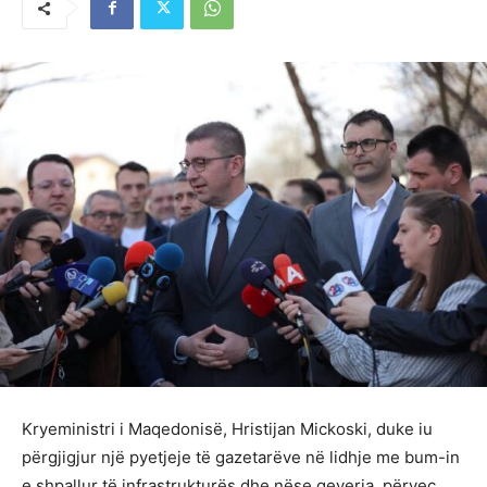
Kryeministri i Maqedonisë, Hristijan Mickoski, duke iu
përgjigjur një pyetjeje të gazetarëve në lidhje me bum-in
e shpallur të infrastrukturës dhe nëse qeveria, përveç