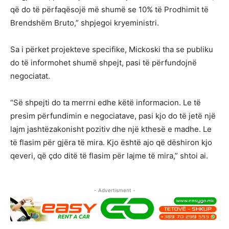
që do të përfaqësojë më shumë se 10% të Prodhimit të
Brendshëm Bruto,” shpjegoi kryeministri.
Sa i përket projekteve specifike, Mickoski tha se publiku
do të informohet shumë shpejt, pasi të përfundojnë
negociatat.
“Së shpejti do ta merrni edhe këtë informacion. Le të
presim përfundimin e negociatave, pasi kjo do të jetë një
lajm jashtëzakonisht pozitiv dhe një kthesë e madhe. Le
të flasim për gjëra të mira. Kjo është ajo që dëshiron kjo
qeveri, që çdo ditë të flasim për lajme të mira,” shtoi ai.
- Advertisment -