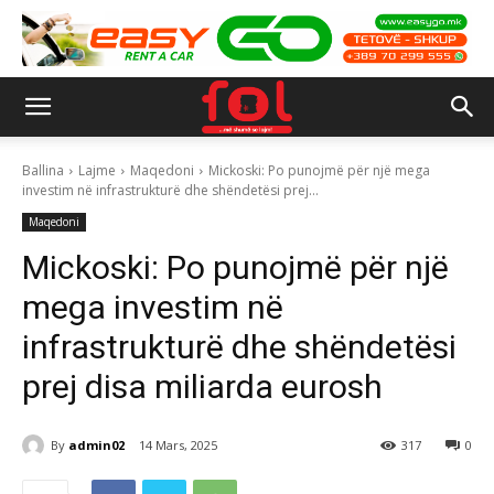
Ballina
Lajme
Maqedoni
Mickoski: Po punojmë për një mega
investim në infrastrukturë dhe shëndetësi prej...
Maqedoni
Mickoski: Po punojmë për një
mega investim në
infrastrukturë dhe shëndetësi
prej disa miliarda eurosh
By
admin02
14 Mars, 2025
317
0