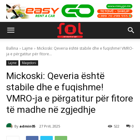
Ballina
Lajme
Mickoski: Qeveria është stabile dhe e fuqishme! VMRO-
ja e përgatitur për fitore...
Lajme
Maqedoni
Mickoski: Qeveria është
stabile dhe e fuqishme!
VMRO-ja e përgatitur për fitore
të madhe në zgjedhje
By
admin05
27 Prill, 2025
522
0