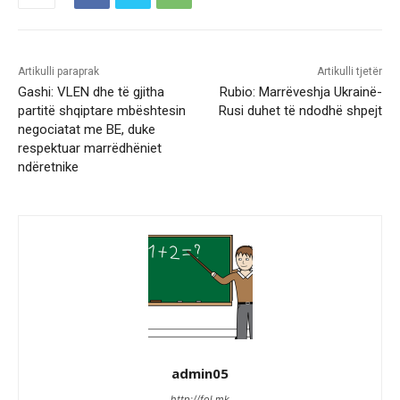
Artikulli paraprak
Artikulli tjetër
Gashi: VLEN dhe të gjitha
Rubio: Marrëveshja Ukrainë-
partitë shqiptare mbështesin
Rusi duhet të ndodhë shpejt
negociatat me BE, duke
respektuar marrëdhëniet
ndëretnike
admin05
http://fol.mk