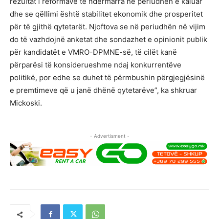
rezultat i reformave të ndërmarra në periudhën e kaluar
dhe se qëllimi është stabilitet ekonomik dhe prosperitet
për të gjithë qytetarët. Njoftova se në periudhën në vijim
do të vazhdojnë anketat dhe sondazhet e opinionit publik
për kandidatët e VMRO-DPMNE-së, të cilët kanë
përparësi të konsiderueshme ndaj konkurrentëve
politikë, por edhe se duhet të përmbushin përgjegjësinë
e premtimeve që u janë dhënë qytetarëve”, ka shkruar
Mickoski.
- Advertisment -