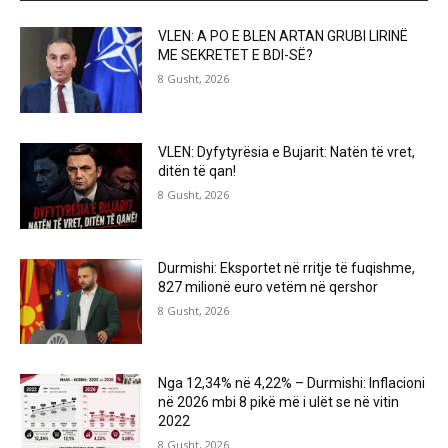
VLEN: A PO E BLEN ARTAN GRUBI LIRINË
ME SEKRETET E BDI-SË?
8 Gusht, 2026
VLEN: Dyfytyrësia e Bujarit: Natën të vret,
ditën të qan!
8 Gusht, 2026
Durmishi: Eksportet në rritje të fuqishme,
827 milionë euro vetëm në qershor
8 Gusht, 2026
Nga 12,34% në 4,22% – Durmishi: Inflacioni
në 2026 mbi 8 pikë më i ulët se në vitin
2022
8 Gusht, 2026