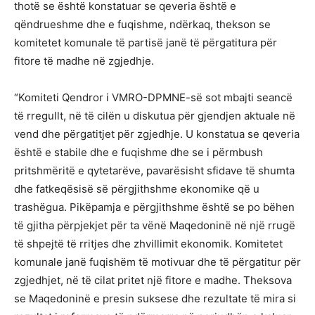
thotë se është konstatuar se qeveria është e
qëndrueshme dhe e fuqishme, ndërkaq, thekson se
komitetet komunale të partisë janë të përgatitura për
fitore të madhe në zgjedhje.
“Komiteti Qendror i VMRO-DPMNE-së sot mbajti seancë
të rregullt, në të cilën u diskutua për gjendjen aktuale në
vend dhe përgatitjet për zgjedhje. U konstatua se qeveria
është e stabile dhe e fuqishme dhe se i përmbush
pritshmëritë e qytetarëve, pavarësisht sfidave të shumta
dhe fatkeqësisë së përgjithshme ekonomike që u
trashëgua. Pikëpamja e përgjithshme është se po bëhen
të gjitha përpjekjet për ta vënë Maqedoninë në një rrugë
të shpejtë të rritjes dhe zhvillimit ekonomik. Komitetet
komunale janë fuqishëm të motivuar dhe të përgatitur për
zgjedhjet, në të cilat pritet një fitore e madhe. Theksova
se Maqedoninë e presin suksese dhe rezultate të mira si