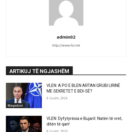
admin02
http://www.fol.mk
ARTIKUJ TË NGJASHËM
VLEN: A PO E BLEN ARTAN GRUBI LIRINË
ME SEKRETET E BDI-SË?
8 Gusht, 2026
Maqedoni
VLEN: Dyfytyrësia e Bujarit: Natën të vret,
ditën të qan!
8 Gusht, 2026