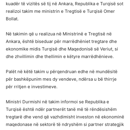
kuadër të vizitës së tij në Ankara, Republika e Turqisë sot
realizoi takim me ministrin e Tregtisë e Turqisë Omer
Bollat.
Në takimin që u realizua në Ministrinë e Tregtisë në
Ankara, është biseduar për marrëdhëniet tregtare dhe
ekonomike midis Turqisë dhe Maqedonisë së Veriut, si
dhe zhvillimin dhe thellimin e këtyre marrëdhënieve.
Palët në këtë takim u përqendruan edhe në mundësitë
për bashkëpunim mes dy vendeve, ndërsa u bë thirrje
për rritjen e investimeve.
Ministri Durmishi në takim informoi se Republika e
Turqisë është ndër partnerët tanë më të rëndësishëm
tregtarë dhe vend që vazhdimisht investon në ekonominë
maqedonase në sektorë të ndryshëm si partner strategjik