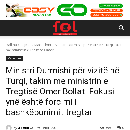
Ballina
Lajme
Maqedoni
Ministri Durmishi për vizitë në Turqi, takim
me ministrin e Tregtisë Omer...
Maqedoni
Ministri Durmishi për vizitë në
Turqi, takim me ministrin e
Tregtisë Omer Bollat: Fokusi
ynë është forcimi i
bashkëpunimit tregtar
By
admin02
29 Tetor, 2024
395
0