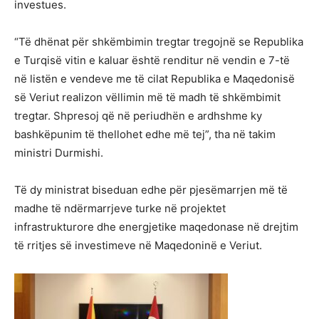
investues.
“Të dhënat për shkëmbimin tregtar tregojnë se Republika
e Turqisë vitin e kaluar është renditur në vendin e 7-të
në listën e vendeve me të cilat Republika e Maqedonisë
së Veriut realizon vëllimin më të madh të shkëmbimit
tregtar. Shpresoj që në periudhën e ardhshme ky
bashkëpunim të thellohet edhe më tej”, tha në takim
ministri Durmishi.
Të dy ministrat biseduan edhe për pjesëmarrjen më të
madhe të ndërmarrjeve turke në projektet
infrastrukturore dhe energjetike maqedonase në drejtim
të rritjes së investimeve në Maqedoninë e Veriut.