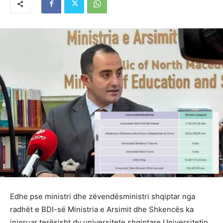
Edhe pse ministri dhe zëvendësministri shqiptar nga
radhët e BDI-së Ministria e Arsimit dhe Shkencës ka
injoruar terësisht dy universitete shqiptare Universitetin