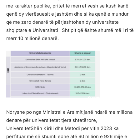
me karakter publike, pritet të merret vesh se kush kanë
qenë dy vlerësuesit e jashtëm dhe si ka qenë e mundur
që me zero denarë të përjashtohen dy universitete
shqiptare e Universiteti i Shtipit që është shumë më i ri të
merr 10 milionë denarë.
Ndryshe po nga Ministrai e Arsimit janë ndarë me miliona
denarë për universitetet tjera shtetërore,
UniversitetShën Kirili dhe Metodi për vitin 2023 ka
përfituar më së shumti edhe atë 90 milion e 926 mije e