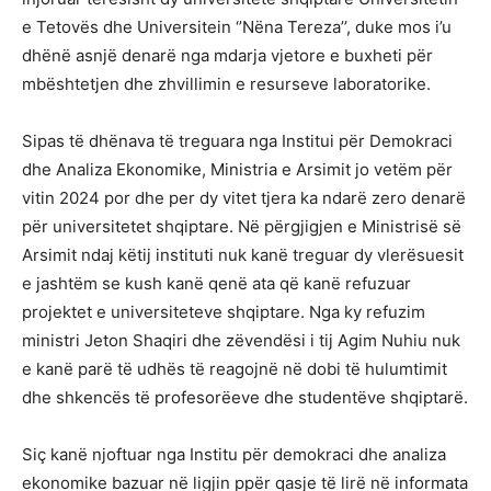
e Tetovës dhe Universitein ‘’Nëna Tereza’’, duke mos i’u
dhënë asnjë denarë nga mdarja vjetore e buxheti për
mbështetjen dhe zhvillimin e resurseve laboratorike.
Sipas të dhënava të treguara nga Institui për Demokraci
dhe Analiza Ekonomike, Ministria e Arsimit jo vetëm për
vitin 2024 por dhe per dy vitet tjera ka ndarë zero denarë
për universitetet shqiptare. Në përgjigjen e Ministrisë së
Arsimit ndaj këtij instituti nuk kanë treguar dy vlerësuesit
e jashtëm se kush kanë qenë ata që kanë refuzuar
projektet e universiteteve shqiptare. Nga ky refuzim
ministri Jeton Shaqiri dhe zëvendësi i tij Agim Nuhiu nuk
e kanë parë të udhës të reagojnë në dobi të hulumtimit
dhe shkencës të profesorëeve dhe studentëve shqiptarë.
Siç kanë njoftuar nga Institu për demokraci dhe analiza
ekonomike bazuar në ligjin ppër qasje të lirë në informata