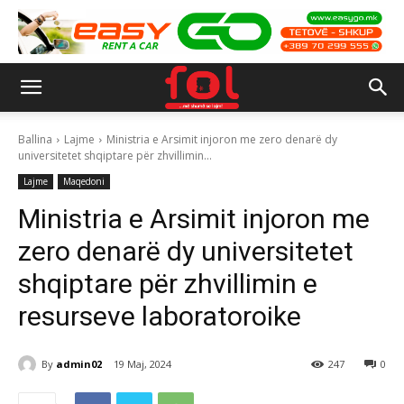
Ballina
Lajme
Ministria e Arsimit injoron me zero denarë dy
universitetet shqiptare për zhvillimin...
Lajme
Maqedoni
Ministria e Arsimit injoron me
zero denarë dy universitetet
shqiptare për zhvillimin e
resurseve laboratoroike
By
admin02
19 Maj, 2024
247
0