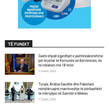
TË FUNDIT
Gashi shpall zgjedhjet e jashtëzakonshme
për kryetar të Komunës së Bërvenicës, do
të mbahen më 18 tetor
7 Gusht, 2026
Turqia, Arabia Saudite dhe Pakistani
nënshkruajnë marrëveshje të përbashkët
të mbrojtjes në Samitin e Mekës
7 Gusht, 2026