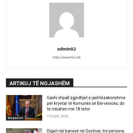
admin02
http://www.fol.mk
ARTIKUJ TË NGJASHËM
Gashi shpall zgjedhjet e jashtëzakonshme
për kryetar të Komunës së Bërvenicës, do
të mbahen më 18 tetor
7 Gusht, 2026
Maqedoni
Digjet një banesë në Gostivar, tre persona