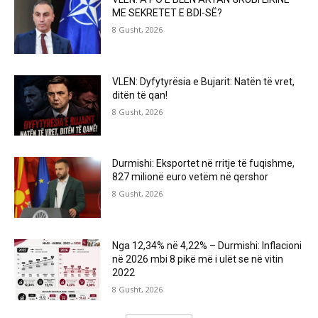
ME SEKRETET E BDI-SË?
8 Gusht, 2026
VLEN: Dyfytyrësia e Bujarit: Natën të vret,
ditën të qan!
8 Gusht, 2026
Durmishi: Eksportet në rritje të fuqishme,
827 milionë euro vetëm në qershor
8 Gusht, 2026
Nga 12,34% në 4,22% – Durmishi: Inflacioni
në 2026 mbi 8 pikë më i ulët se në vitin
2022
8 Gusht, 2026