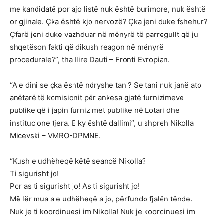
me kandidatë por ajo listë nuk është burimore, nuk është
origjinale. Çka është kjo nervozë? Çka jeni duke fshehur?
Çfarë jeni duke vazhduar në mënyrë të parregullt që ju
shqetëson fakti që dikush reagon në mënyrë
procedurale?”, tha Ilire Dauti – Fronti Evropian.
“A e dini se çka është ndryshe tani? Se tani nuk janë ato
anëtarë të komisionit për ankesa gjatë furnizimeve
publike që i japin furnizimet publike në Lotari dhe
institucione tjera. E ky është dallimi”, u shpreh Nikolla
Micevski – VMRO-DPMNE.
“Kush e udhëheqë këtë seancë Nikolla?
Ti sigurisht jo!
Por as ti sigurisht jo! As ti sigurisht jo!
Më lër mua a e udhëheqë a jo, përfundo fjalën tënde.
Nuk je ti koordinuesi im Nikolla! Nuk je koordinuesi im