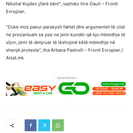
Nikolla! Kujdes çfarë bën!”, vazhdoi Ilire Dauti – Fronti
Evropian.
“Duke mos pasur parasysh faktet dhe argumentet të cilat
ne prezantuam se pse ne jemi kundër që kjo mbledhje të
vijon, jemi të detyruar të lëshojmë këtë mbledhje në
shenjë proteste”, tha Arbana Pasholli – Fronti Evropian./
Alsat.mk
- Advertisment -