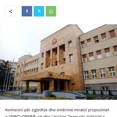
Komisioni për zgjedhje dhe emërime miratoi propozimet
e VMRO-DPMNE-së dhe Lëvizjes Znam për anëtarët e