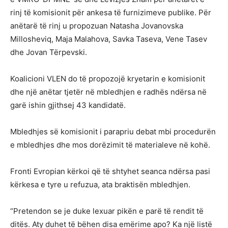
rinj të komisionit për ankesa të furnizimeve publike. Për
anëtarë të rinj u propozuan Natasha Jovanovska
Millosheviq, Maja Malahova, Savka Taseva, Vene Tasev
dhe Jovan Tërpevski.
Koalicioni VLEN do të propozojë kryetarin e komisionit
dhe një anëtar tjetër në mbledhjen e radhës ndërsa në
garë ishin gjithsej 43 kandidatë.
Mbledhjes së komisionit i parapriu debat mbi procedurën
e mbledhjes dhe mos dorëzimit të materialeve në kohë.
Fronti Evropian kërkoi që të shtyhet seanca ndërsa pasi
kërkesa e tyre u refuzua, ata braktisën mbledhjen.
“Pretendon se je duke lexuar pikën e parë të rendit të
ditës. Aty duhet të bëhen disa emërime apo? Ka një listë