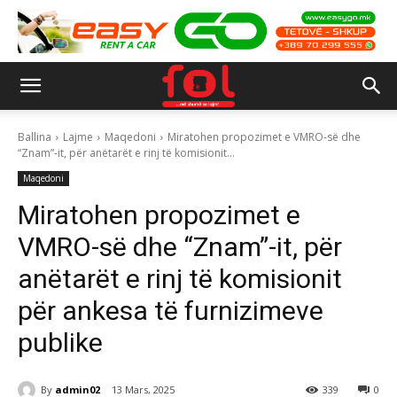
Ballina
Lajme
Maqedoni
Miratohen propozimet e VMRO-së dhe
“Znam”-it, për anëtarët e rinj të komisionit...
Maqedoni
Miratohen propozimet e
VMRO-së dhe “Znam”-it, për
anëtarët e rinj të komisionit
për ankesa të furnizimeve
publike
By
admin02
13 Mars, 2025
339
0