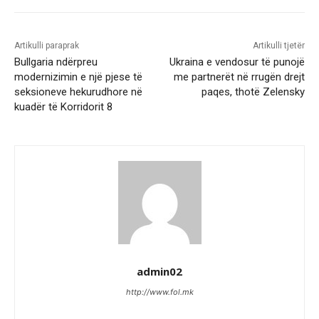
Artikulli paraprak
Artikulli tjetër
Bullgaria ndërpreu
Ukraina e vendosur të punojë
modernizimin e një pjese të
me partnerët në rrugën drejt
seksioneve hekurudhore në
paqes, thotë Zelensky
kuadër të Korridorit 8
admin02
http://www.fol.mk