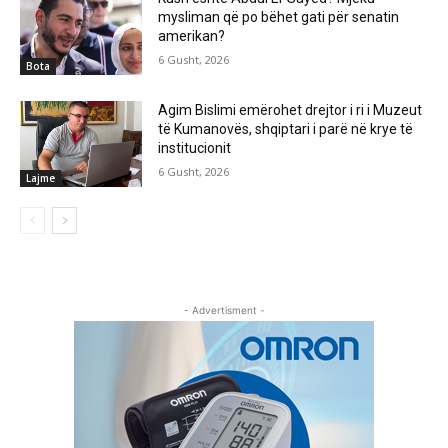
mysliman që po bëhet gati për senatin
amerikan?
6 Gusht, 2026
Bota
Agim Bislimi emërohet drejtor i ri i Muzeut
të Kumanovës, shqiptari i parë në krye të
institucionit
6 Gusht, 2026
Lajme
- Advertisment -