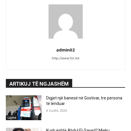
admin02
http://www.fol.mk
ARTIKUJ TË NGJASHËM
Digjet një banesë në Gostivar, tre persona
të lënduar
6 Gusht, 2026
Lajme
Kush është Abdul El-Sayed? Mjeku