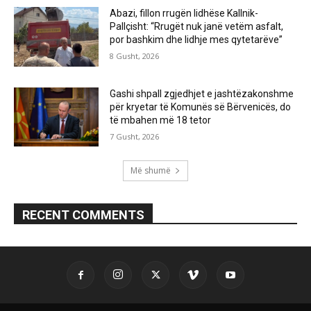
Abazi, fillon rrugën lidhëse Kallnik-
Pallçisht: “Rrugët nuk janë vetëm asfalt,
por bashkim dhe lidhje mes qytetarëve”
8 Gusht, 2026
Gashi shpall zgjedhjet e jashtëzakonshme
për kryetar të Komunës së Bërvenicës, do
të mbahen më 18 tetor
7 Gusht, 2026
Më shumë
RECENT COMMENTS