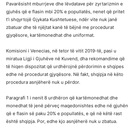
Pavarësisht mburrjeve dhe lëvdatave për zyrtarizmin e
gjuhës që e flasin mbi 20% e popullatës, nenet që pritet
t’i shqyrtojë Gjykata Kushtetuese, ndër vite nuk janë
zbatuar dhe të njëjtat kanë të bëjnë me procedurat
gjyqësore, kartëmonedhat dhe uniformat.
Komisioni i Venecias, në tetor të vitit 2019-të, pasi u
miratua Ligji i Gjuhëve në Kuvend, dha rekomandime që
të hiqen dispozitat që urdhërojnë përdorimin e shqipes
edhe në procedurat gjyqësore. Në fakt, shqipja në këto
procedura asnjëherë nuk u përdor.
Paragrafi 1 i nenit 8 urdhëron që kartëmonedhat dhe
monedhat të jenë përveç maqedonishtes edhe në gjuhën
që e flasin së paku 20% e popullatës, e që në këtë rast
është shqipja. Por, edhe kjo asnjëherë nuk u zbatua.