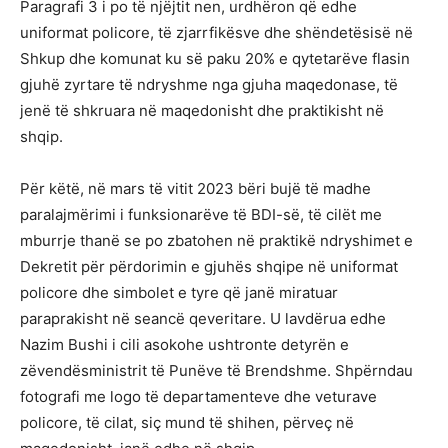
Paragrafi 3 i po të njëjtit nen, urdhëron që edhe
uniformat policore, të zjarrfikësve dhe shëndetësisë në
Shkup dhe komunat ku së paku 20% e qytetarëve flasin
gjuhë zyrtare të ndryshme nga gjuha maqedonase, të
jenë të shkruara në maqedonisht dhe praktikisht në
shqip.
Për këtë, në mars të vitit 2023 bëri bujë të madhe
paralajmërimi i funksionarëve të BDI-së, të cilët me
mburrje thanë se po zbatohen në praktikë ndryshimet e
Dekretit për përdorimin e gjuhës shqipe në uniformat
policore dhe simbolet e tyre që janë miratuar
paraprakisht në seancë qeveritare. U lavdërua edhe
Nazim Bushi i cili asokohe ushtronte detyrën e
zëvendësministrit të Punëve të Brendshme. Shpërndau
fotografi me logo të departamenteve dhe veturave
policore, të cilat, siç mund të shihen, përveç në