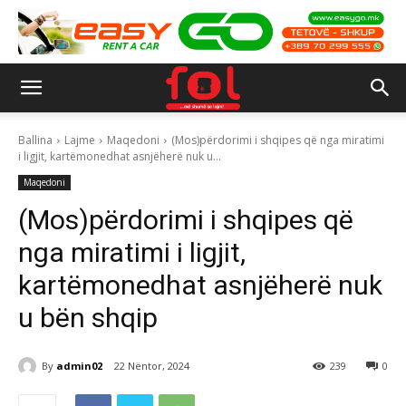
Ballina
Lajme
Maqedoni
(Mos)përdorimi i shqipes që nga miratimi
i ligjit, kartëmonedhat asnjëherë nuk u...
Maqedoni
(Mos)përdorimi i shqipes që
nga miratimi i ligjit,
kartëmonedhat asnjëherë nuk
u bën shqip
By
admin02
22 Nëntor, 2024
239
0