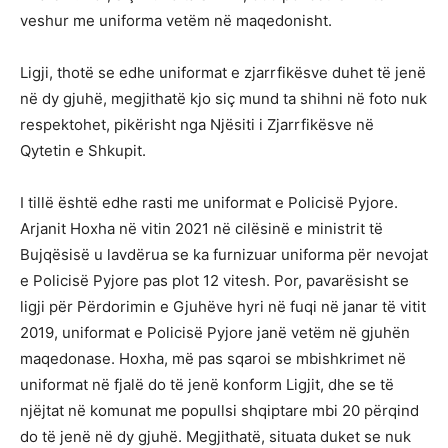
veshur me uniforma vetëm në maqedonisht.
Ligji, thotë se edhe uniformat e zjarrfikësve duhet të jenë
në dy gjuhë, megjithatë kjo siç mund ta shihni në foto nuk
respektohet, pikërisht nga Njësiti i Zjarrfikësve në
Qytetin e Shkupit.
I tillë është edhe rasti me uniformat e Policisë Pyjore.
Arjanit Hoxha në vitin 2021 në cilësinë e ministrit të
Bujqësisë u lavdërua se ka furnizuar uniforma për nevojat
e Policisë Pyjore pas plot 12 vitesh. Por, pavarësisht se
ligji për Përdorimin e Gjuhëve hyri në fuqi në janar të vitit
2019, uniformat e Policisë Pyjore janë vetëm në gjuhën
maqedonase. Hoxha, më pas sqaroi se mbishkrimet në
uniformat në fjalë do të jenë konform Ligjit, dhe se të
njëjtat në komunat me popullsi shqiptare mbi 20 përqind
do të jenë në dy gjuhë. Megjithatë, situata duket se nuk