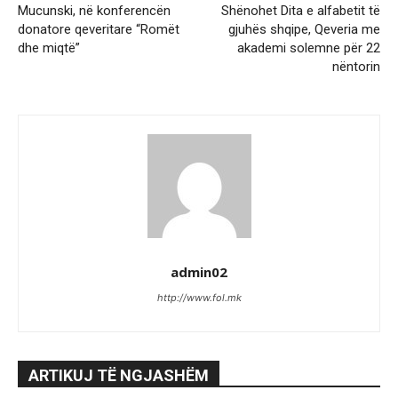
Mucunski, në konferencën
Shënohet Dita e alfabetit të
donatore qeveritare “Romët
gjuhës shqipe, Qeveria me
dhe miqtë”
akademi solemne për 22
nëntorin
admin02
http://www.fol.mk
ARTIKUJ TË NGJASHËM