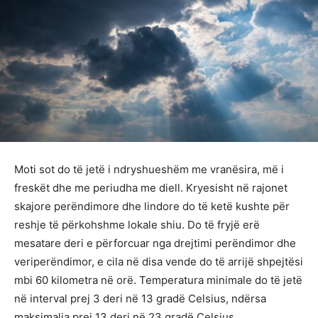
Moti sot do të jetë i ndryshueshëm me vranësira, më i
freskët dhe me periudha me diell. Kryesisht në rajonet
skajore perëndimore dhe lindore do të ketë kushte për
reshje të përkohshme lokale shiu. Do të fryjë erë
mesatare deri e përforcuar nga drejtimi perëndimor dhe
veriperëndimor, e cila në disa vende do të arrijë shpejtësi
mbi 60 kilometra në orë. Temperatura minimale do të jetë
në interval prej 3 deri në 13 gradë Celsius, ndërsa
maksimalja prej 13 deri në 23 gradë Celsius.