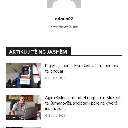
admin02
http://www.fol.mk
ARTIKUJ TË NGJASHËM
Digjet një banesë në Gostivar, tre persona
të lënduar
6 Gusht, 2026
Lajme
Agim Bislimi emërohet drejtor i ri i Muzeut
të Kumanovës, shqiptari i parë në krye të
institucionit
6 Gusht, 2026
Lajme