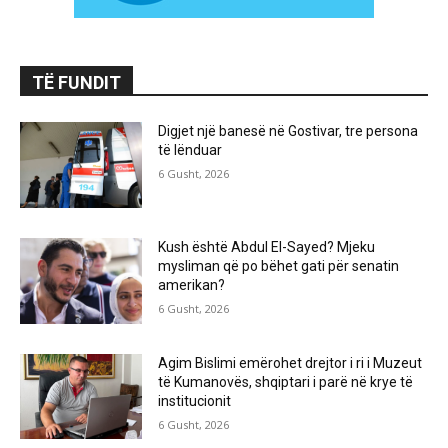
TË FUNDIT
Digjet një banesë në Gostivar, tre persona
të lënduar
6 Gusht, 2026
Kush është Abdul El-Sayed? Mjeku
mysliman që po bëhet gati për senatin
amerikan?
6 Gusht, 2026
Agim Bislimi emërohet drejtor i ri i Muzeut
të Kumanovës, shqiptari i parë në krye të
institucionit
6 Gusht, 2026