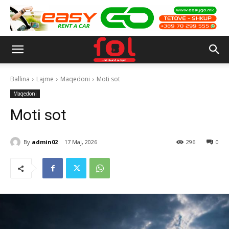
Ballina
Lajme
Maqedoni
Moti sot
Maqedoni
Moti sot
By
admin02
17 Maj, 2026
296
0