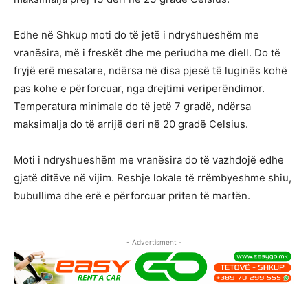
Edhe në Shkup moti do të jetë i ndryshueshëm me
vranësira, më i freskët dhe me periudha me diell. Do të
fryjë erë mesatare, ndërsa në disa pjesë të luginës kohë
pas kohe e përforcuar, nga drejtimi veriperëndimor.
Temperatura minimale do të jetë 7 gradë, ndërsa
maksimalja do të arrijë deri në 20 gradë Celsius.
Moti i ndryshueshëm me vranësira do të vazhdojë edhe
gjatë ditëve në vijim. Reshje lokale të rrëmbyeshme shiu,
bubullima dhe erë e përforcuar priten të martën.
- Advertisment -