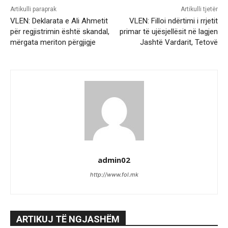
Artikulli paraprak
Artikulli tjetër
VLEN: Deklarata e Ali Ahmetit
VLEN: Filloi ndërtimi i rrjetit
për regjistrimin është skandal,
primar të ujësjellësit në lagjen
mërgata meriton përgjigje
Jashtë Vardarit, Tetovë
admin02
http://www.fol.mk
ARTIKUJ TË NGJASHËM