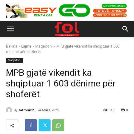
Ballina
Lajme
Maqedoni
MPB gjatë vikendit ka shqiptuar 1 603
dënime për shoferët
Maqedoni
MPB gjatë vikendit ka
shqiptuar 1 603 dënime për
shoferët
By
admin02
24 Mars, 2025
316
0