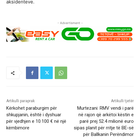
aksidenteve.
- Advertisment -
Artikulli paraprak
Artikulli tjetër
Kërkohet paraburgim për
Murtezani: RMV vendi i parë
shkupjanin, është i dyshuar
në rajon që arkëtoi këstin e
për vjedhjen e 10.100 € në një
parë prej 52.4 milionë euro
këmbimore
sipas planit për rritje të BE-së
për Ballkanin Perëndimor