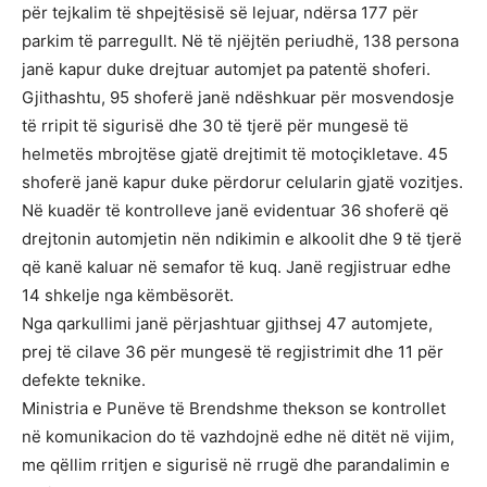
për tejkalim të shpejtësisë së lejuar, ndërsa 177 për
parkim të parregullt. Në të njëjtën periudhë, 138 persona
janë kapur duke drejtuar automjet pa patentë shoferi.
Gjithashtu, 95 shoferë janë ndëshkuar për mosvendosje
të rripit të sigurisë dhe 30 të tjerë për mungesë të
helmetës mbrojtëse gjatë drejtimit të motoçikletave. 45
shoferë janë kapur duke përdorur celularin gjatë vozitjes.
Në kuadër të kontrolleve janë evidentuar 36 shoferë që
drejtonin automjetin nën ndikimin e alkoolit dhe 9 të tjerë
që kanë kaluar në semafor të kuq. Janë regjistruar edhe
14 shkelje nga këmbësorët.
Nga qarkullimi janë përjashtuar gjithsej 47 automjete,
prej të cilave 36 për mungesë të regjistrimit dhe 11 për
defekte teknike.
Ministria e Punëve të Brendshme thekson se kontrollet
në komunikacion do të vazhdojnë edhe në ditët në vijim,
me qëllim rritjen e sigurisë në rrugë dhe parandalimin e