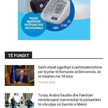
TË FUNDIT
Gashi shpall zgjedhjet e jashtëzakonshme
për kryetar të Komunës së Bërvenicës, do
të mbahen më 18 tetor
7 Gusht, 2026
Turqia, Arabia Saudite dhe Pakistani
nënshkruajnë marrëveshje të përbashkët
të mbrojtjes në Samitin e Mekës