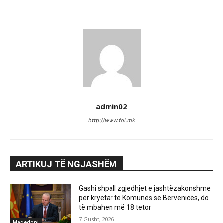
admin02
http://www.fol.mk
ARTIKUJ TË NGJASHËM
Gashi shpall zgjedhjet e jashtëzakonshme
për kryetar të Komunës së Bërvenicës, do
të mbahen më 18 tetor
7 Gusht, 2026
Maqedoni