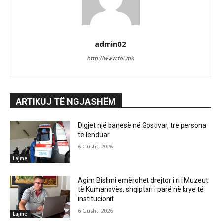
admin02
http://www.fol.mk
ARTIKUJ TË NGJASHËM
Digjet një banesë në Gostivar, tre persona
të lënduar
6 Gusht, 2026
Lajme
Agim Bislimi emërohet drejtor i ri i Muzeut
të Kumanovës, shqiptari i parë në krye të
institucionit
6 Gusht, 2026
Lajme