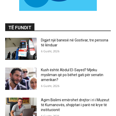
TË FUNDIT
Digjet një banesë në Gostivar, tre persona
të lënduar
6 Gusht, 2026
Kush është Abdul El-Sayed? Mjeku
mysliman që po bëhet gati për senatin
amerikan?
6 Gusht, 2026
Agim Bislimi emërohet drejtor i ri i Muzeut
të Kumanovës, shqiptari i parë në krye të
institucionit
6 Gusht, 2026