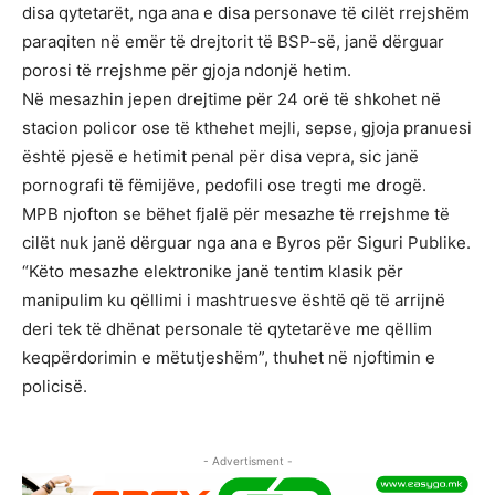
disa qytetarët, nga ana e disa personave të cilët rrejshëm
paraqiten në emër të drejtorit të BSP-së, janë dërguar
porosi të rrejshme për gjoja ndonjë hetim.
Në mesazhin jepen drejtime për 24 orë të shkohet në
stacion policor ose të kthehet mejli, sepse, gjoja pranuesi
është pjesë e hetimit penal për disa vepra, sic janë
pornografi të fëmijëve, pedofili ose tregti me drogë.
MPB njofton se bëhet fjalë për mesazhe të rrejshme të
cilët nuk janë dërguar nga ana e Byros për Siguri Publike.
“Këto mesazhe elektronike janë tentim klasik për
manipulim ku qëllimi i mashtruesve është që të arrijnë
deri tek të dhënat personale të qytetarëve me qëllim
keqpërdorimin e mëtutjeshëm”, thuhet në njoftimin e
policisë.
- Advertisment -