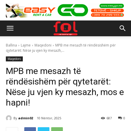
Ballina
Lajme
Maqedoni
MPB me mesazh të rëndësishëm për
qytetarët: Nëse ju vjen ky mesazh,...
Maqedoni
MPB me mesazh të
rëndësishëm për qytetarët:
Nëse ju vjen ky mesazh, mos e
hapni!
By
admin02
10 Nëntor, 2025
687
0