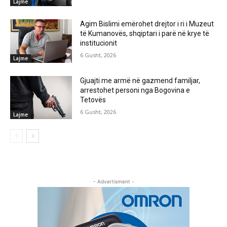
Lajme
Agim Bislimi emërohet drejtor i ri i Muzeut
të Kumanovës, shqiptari i parë në krye të
institucionit
6 Gusht, 2026
Lajme
Gjuajti me armë në gazmend familjar,
arrestohet personi nga Bogovina e
Tetovës
6 Gusht, 2026
Lajme
- Advertisment -