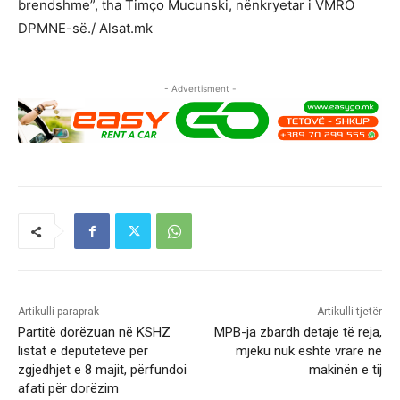
brendshme”, tha Timço Mucunski, nënkryetar i VMRO
DPMNE-së./ Alsat.mk
- Advertisment -
Artikulli paraprak
Artikulli tjetër
Partitë dorëzuan në KSHZ
MPB-ja zbardh detaje të reja,
listat e deputetëve për
mjeku nuk është vrarë në
zgjedhjet e 8 majit, përfundoi
makinën e tij
afati për dorëzim