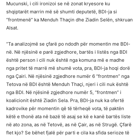
Mucunski, i cili ironizoi se në zonat kryesore ku
shqiptarët marrin më së shumti deputetë, BDI-ja si
“frontmenë” ka Menduh Thaçin dhe Ziadin Selën, shkruan
Alsat.
“Ta analizojmë se çfarë po ndodh për momentin me BDI-
në. Në njësinë e parë zgjedhore, bartës i listës nga BDI
është person i cili nuk është nga komuna më e madhe
nga pritet të marrë më shumë vota, pra, BDI-ja hoqi dorë
nga Çairi. Në njësinë zgjedhore numër 6 “frontmen” nga
Tetova në BDI është Menduh Thaçi, njeri i cili nuk është
nga BDI. Në njësinë zgjedhore numër 5, “frontmen” i
koalicionit është Ziadin Sela. Pra, BDI-ja nuk ka ofertë
kadrovike për momentin që të tërheqë vota, të paktën
këtë e thonë ata në bazë të asaj se kë e kanë bartës liste
në ato zona, as në Tetovë, as në Çair, as në Strugë. Çfarë
flet kjo? Se bëhet fjalë për parti e cila ka sfida serioze të