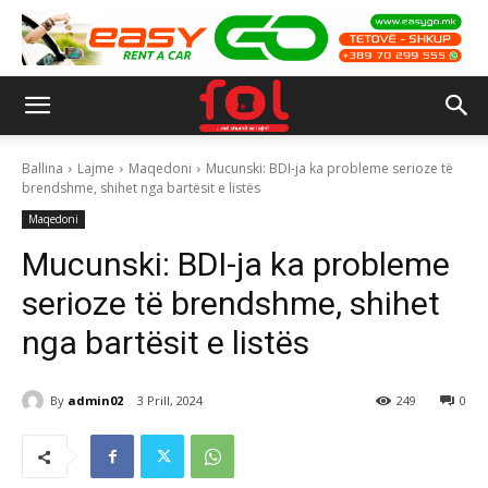
Ballina
Lajme
Maqedoni
Mucunski: BDI-ja ka probleme serioze të
brendshme, shihet nga bartësit e listës
Maqedoni
Mucunski: BDI-ja ka probleme
serioze të brendshme, shihet
nga bartësit e listës
By
admin02
3 Prill, 2024
249
0