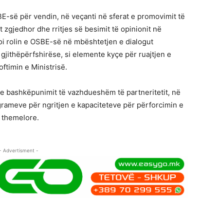
-së për vendin, në veçanti në sferat e promovimit të
tit zgjedhor dhe rritjes së besimit të opinionit në
soi rolin e OSBE-së në mbështetjen e dialogut
gjithëpërfshirëse, si elemente kyçe për ruajtjen e
oftimin e Ministrisë.
e bashkëpunimit të vazhdueshëm të partneritetit, në
rameve për ngritjen e kapaciteteve për përforcimin e
e themelore.
- Advertisment -