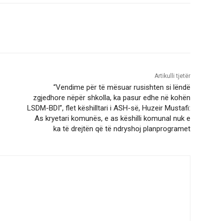
Artikulli tjetër
“Vendime për të mësuar rusishten si lëndë
zgjedhore nëpër shkolla, ka pasur edhe në kohën
LSDM-BDI”, flet këshilltari i ASH-së, Huzeir Mustafi:
As kryetari komunës, e as këshilli komunal nuk e
ka të drejtën që të ndryshoj planprogramet