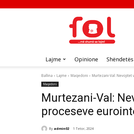
FOL
Lajme
Opinione
Shëndetës
Ballina
Lajme
Maqedoni
Murtezani-Val: Nevojitet
Maqedoni
Murtezani-Val: Nev
proceseve euroin
By
admin02
1 Tetor, 2024