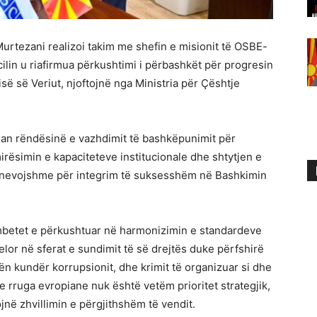
Murtezani realizoi takim me shefin e misionit të OSBE-
ilin u riafirmua përkushtimi i përbashkët për progresin
ë së Veriut, njoftojnë nga Ministria për Çështje
uan rëndësinë e vazhdimit të bashkëpunimit për
rësimin e kapaciteteve institucionale dhe shtytjen e
ë nevojshme për integrim të suksesshëm në Bashkimin
mbetet e përkushtuar në harmonizimin e standardeve
lor në sferat e sundimit të së drejtës duke përfshirë
ën kundër korrupsionit, dhe krimit të organizuar si dhe
se rruga evropiane nuk është vetëm prioritet strategjik,
jnë zhvillimin e përgjithshëm të vendit.