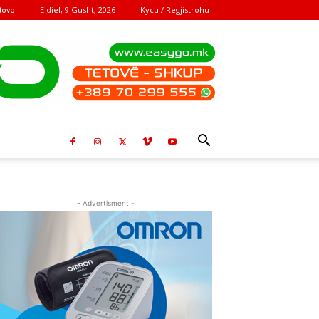
E diel, 9 Gusht, 2026
Kycu / Regjistrohu
tovo
- Advertisment -