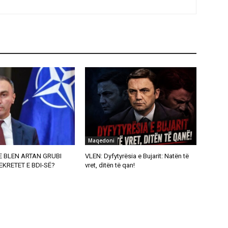
Maqedoni
 E BLEN ARTAN GRUBI
VLEN: Dyfytyrësia e Bujarit: Natën të
EKRETET E BDI-SË?
vret, ditën të qan!