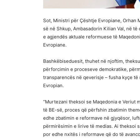
Sot, Ministri për Çështje Evropiane, Orhan 
së në Shkup, Ambasadorin Kilian Val, në të c
e agjendës aktuale reformuese të Maqedonis
Evropiane.
Bashkëbiseduesit, thuhet në njoftim, theks
përforcimin e proceseve demokratike, përmi
transparencës në qeverisje – fusha kyçe t
Evropian.
“Murtezani theksoi se Maqedonia e Veriut 
të BE-së, proces që përfshin zbatimin theme
edhe zbatimin e reformave në gjyqësor, luft
përmirësimin e lirive të medias. Ai theksoi 
por edhe nxitës i reformave që do të avanco