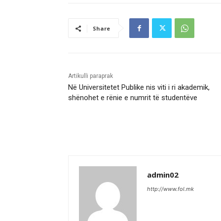
Share
Artikulli paraprak
Në Universitetet Publike nis viti i ri akademik,
shënohet e rënie e numrit të studentëve
admin02
http://www.fol.mk