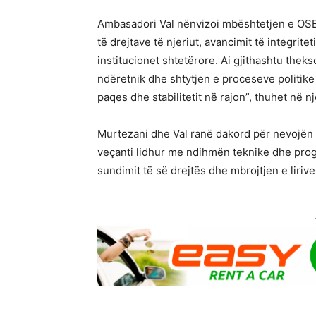
Ambasadori Val nënvizoi mbështetjen e OSBE
të drejtave të njeriut, avancimit të integrite
institucionet shtetërore. Ai gjithashtu thek
ndëretnik dhe shtytjen e proceseve politike 
paqes dhe stabilitetit në rajon”, thuhet në nj
Murtezani dhe Val ranë dakord për nevojën 
veçanti lidhur me ndihmën teknike dhe prog
sundimit të së drejtës dhe mbrojtjen e liriv