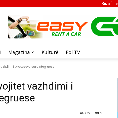
C
8
Te
i
Magazina
Kulturë
Fol TV
 vazhdimi i proceseve eurointegruese
ojitet vazhdimi i
tegruese
255
0