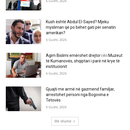
6 Gusht, 2026
Kush është Abdul El-Sayed? Mjeku
mysliman që po bëhet gati për senatin
amerikan?
6 Gusht, 2026
Agim Bislimi emërohet drejtor i ri i Muzeut
të Kumanovës, shqiptari i parë në krye të
institucionit
6 Gusht, 2026
Gjuajti me armë në gazmend familjar,
arrestohet personi nga Bogovina e
Tetovës
6 Gusht, 2026
Më shumë