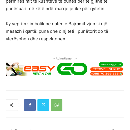
përmirësimit të kushteve të punës për të gjithë të
punësuarit në këtë ndërmarrje jetike për qytetin.
Ky veprim simbolik në natën e Bajramit vjen si një
mesazh i qartë: puna dhe dinjiteti i punëtorit do të
vlerësohen dhe respektohen.
- Advertisment -