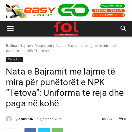
Ballina
Lajme
Maqedoni
Nata e Bajramit me lajme të mira për
punëtorët e NPK “Tetova”:...
Maqedoni
Nata e Bajramit me lajme të
mira për punëtorët e NPK
“Tetova”: Uniforma të reja dhe
paga në kohë
By
admin02
5 Qershor, 2025
622
0