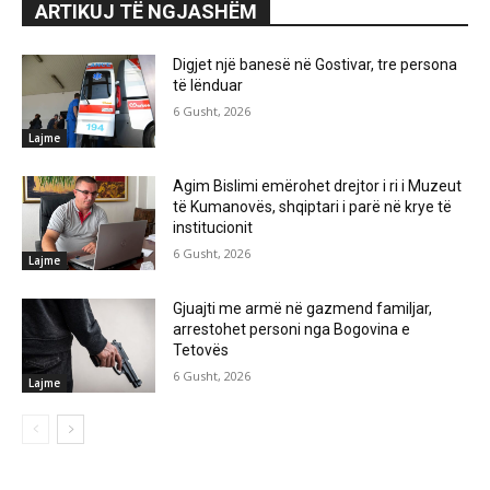
ARTIKUJ TË NGJASHËM
Digjet një banesë në Gostivar, tre persona
të lënduar
6 Gusht, 2026
Lajme
Agim Bislimi emërohet drejtor i ri i Muzeut
të Kumanovës, shqiptari i parë në krye të
institucionit
6 Gusht, 2026
Lajme
Gjuajti me armë në gazmend familjar,
arrestohet personi nga Bogovina e
Tetovës
6 Gusht, 2026
Lajme