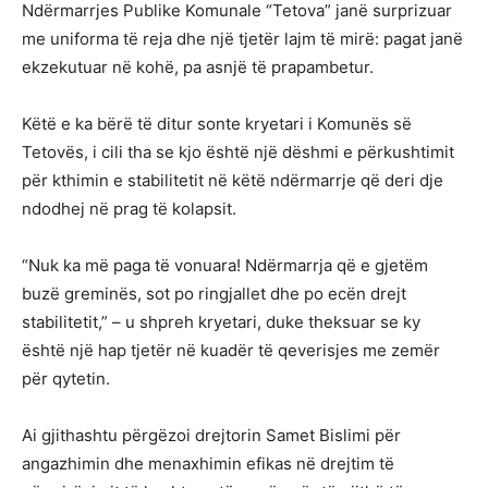
Ndërmarrjes Publike Komunale “Tetova” janë surprizuar
me uniforma të reja dhe një tjetër lajm të mirë: pagat janë
ekzekutuar në kohë, pa asnjë të prapambetur.
Këtë e ka bërë të ditur sonte kryetari i Komunës së
Tetovës, i cili tha se kjo është një dëshmi e përkushtimit
për kthimin e stabilitetit në këtë ndërmarrje që deri dje
ndodhej në prag të kolapsit.
“Nuk ka më paga të vonuara! Ndërmarrja që e gjetëm
buzë greminës, sot po ringjallet dhe po ecën drejt
stabilitetit,” – u shpreh kryetari, duke theksuar se ky
është një hap tjetër në kuadër të qeverisjes me zemër
për qytetin.
Ai gjithashtu përgëzoi drejtorin Samet Bislimi për
angazhimin dhe menaxhimin efikas në drejtim të