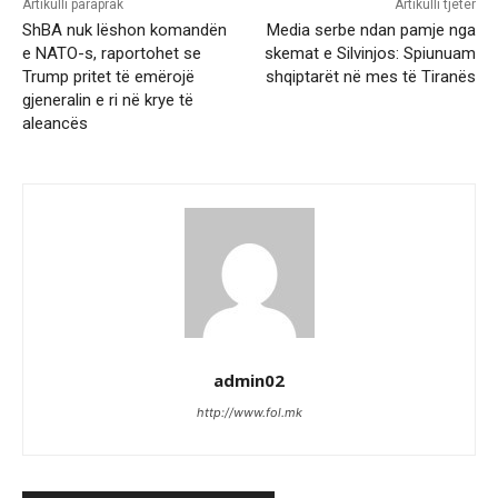
Artikulli paraprak
Artikulli tjetër
ShBA nuk lëshon komandën
Media serbe ndan pamje nga
e NATO-s, raportohet se
skemat e Silvinjos: Spiunuam
Trump pritet të emërojë
shqiptarët në mes të Tiranës
gjeneralin e ri në krye të
aleancës
admin02
http://www.fol.mk