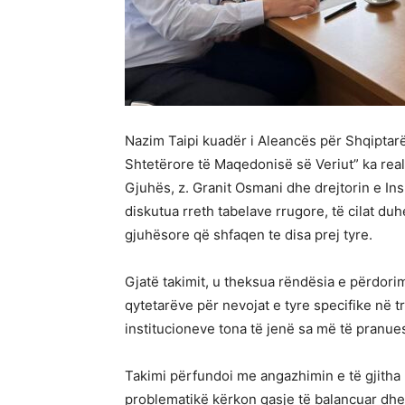
Nazim Taipi kuadër i Aleancës për Shqiptarë
Shtetërore të Maqedonisë së Veriut” ka real
Gjuhës, z. Granit Osmani dhe drejtorin e Insp
diskutua rreth tabelave rrugore, të cilat du
gjuhësore që shfaqen te disa prej tyre.
Gjatë takimit, u theksua rëndësia e përdori
qytetarëve për nevojat e tyre specifike në t
institucioneve tona të jenë sa më të pranues
Takimi përfundoi me angazhimin e të gjitha 
problematikë kërkon qasje të balancuar dhe n