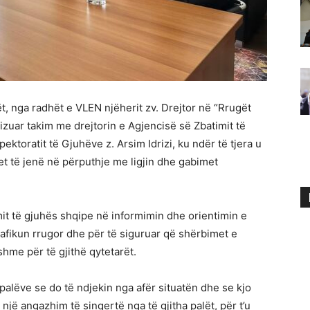
t, nga radhët e VLEN njëherit zv. Drejtor në “Rrugët
izuar takim me drejtorin e Agjencisë së Zbatimit të
ektoratit të Gjuhëve z. Arsim Idrizi, ku ndër të tjera u
het të jenë në përputhje me ligjin dhe gabimet
mit të gjuhës shqipe në informimin dhe orientimin e
rafikun rrugor dhe për të siguruar që shërbimet e
hme për të gjithë qytetarët.
palëve se do të ndjekin nga afër situatën dhe se kjo
jë angazhim të sinqertë nga të gjitha palët, për t’u