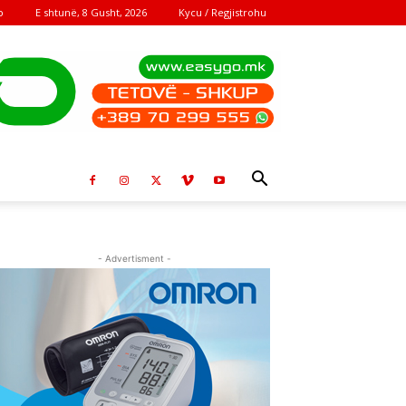
E shtunë, 8 Gusht, 2026
Kycu / Regjistrohu
o
- Advertisment -