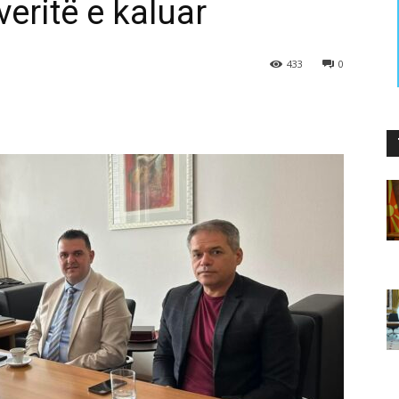
eritë e kaluar
433
0