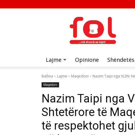
FOL
Lajme
Opinione
Shëndetës
Ballina
Lajme
Maqedoni
Nazim Taipi nga VLEN: Në
Maqedoni
Nazim Taipi nga V
Shtetërore të Maq
të respektohet gjuh