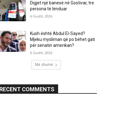
Digjet një banesë në Gostivar, tre
persona të lënduar
6 Gusht, 2026
Kush është Abdul El-Sayed?
Mjeku mysliman që po bëhet gati
për senatin amerikan?
6 Gusht, 2026
Më shumë
RECENT COMMENTS