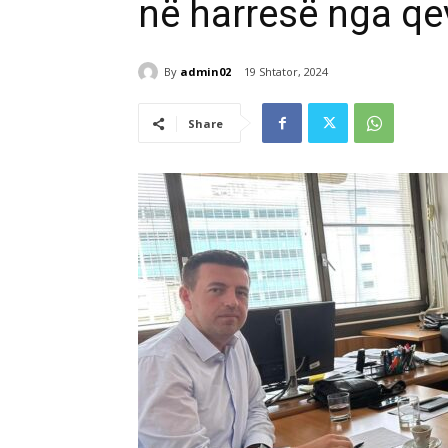
në harresë nga qev
By
admin02
19 Shtator, 2024
Share