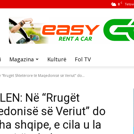
C
8
Tetov
i
Magazina
Kulturë
Fol TV
 “Rrugët Shtetërore të Maqedonisë së Veriut" do...
LEN: Në “Rrugët
edonisë së Veriut” do
a shqipe, e cila u la