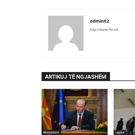
admin02
http://www.fol.mk
ARTIKUJ TË NGJASHËM
Maqedoni
Lajme