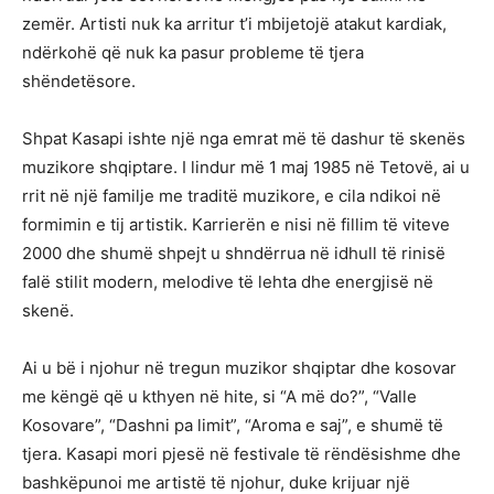
zemër. Artisti nuk ka arritur t’i mbijetojë atakut kardiak,
ndërkohë që nuk ka pasur probleme të tjera
shëndetësore.
Shpat Kasapi ishte një nga emrat më të dashur të skenës
muzikore shqiptare. I lindur më 1 maj 1985 në Tetovë, ai u
rrit në një familje me traditë muzikore, e cila ndikoi në
formimin e tij artistik. Karrierën e nisi në fillim të viteve
2000 dhe shumë shpejt u shndërrua në idhull të rinisë
falë stilit modern, melodive të lehta dhe energjisë në
skenë.
Ai u bë i njohur në tregun muzikor shqiptar dhe kosovar
me këngë që u kthyen në hite, si “A më do?”, “Valle
Kosovare”, “Dashni pa limit”, “Aroma e saj”, e shumë të
tjera. Kasapi mori pjesë në festivale të rëndësishme dhe
bashkëpunoi me artistë të njohur, duke krijuar një