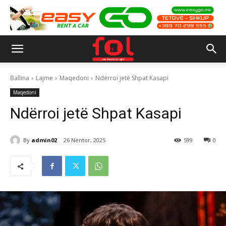
Ballina
Lajme
Maqedoni
Ndërroi jetë Shpat Kasapi
Maqedoni
Ndërroi jetë Shpat Kasapi
By
admin02
26 Nëntor, 2025
599
0