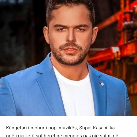
Këngëtari i njohur i pop-muzikës, Shpat Kasapi, ka
ndërruar jetë sot herët në mëngjes pas një sulmi në