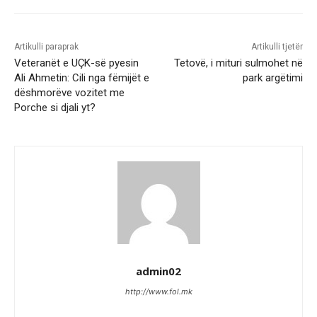
Artikulli paraprak
Artikulli tjetër
Veteranët e UÇK-së pyesin
Tetovë, i mituri sulmohet në
Ali Ahmetin: Cili nga fëmijët e
park argëtimi
dëshmorëve vozitet me
Porche si djali yt?
admin02
http://www.fol.mk