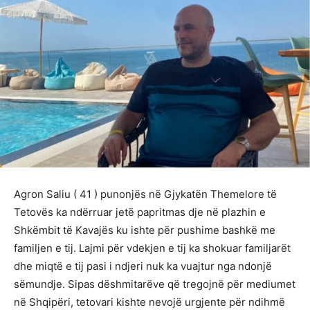
Agron Saliu ( 41 ) punonjës në Gjykatën Themelore të
Tetovës ka ndërruar jetë papritmas dje në plazhin e
Shkëmbit të Kavajës ku ishte për pushime bashkë me
familjen e tij. Lajmi për vdekjen e tij ka shokuar familjarët
dhe miqtë e tij pasi i ndjeri nuk ka vuajtur nga ndonjë
sëmundje. Sipas dëshmitarëve që tregojnë për mediumet
në Shqipëri, tetovari kishte nevojë urgjente për ndihmë