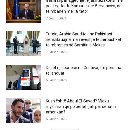
Gashi shpall zgjedhjet e jashtëzakonshme
për kryetar të Komunës së Bërvenicës, do
të mbahen më 18 tetor
7 Gusht, 2026
Turqia, Arabia Saudite dhe Pakistani
nënshkruajnë marrëveshje të përbashkët
të mbrojtjes në Samitin e Mekës
7 Gusht, 2026
Digjet një banesë në Gostivar, tre persona
të lënduar
6 Gusht, 2026
Kush është Abdul El-Sayed? Mjeku
mysliman që po bëhet gati për senatin
amerikan?
6 Gusht, 2026