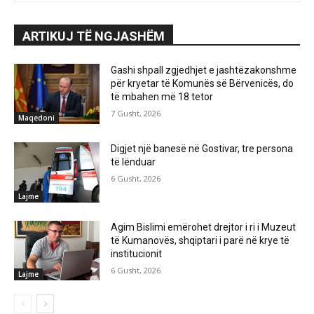
ARTIKUJ TË NGJASHËM
Gashi shpall zgjedhjet e jashtëzakonshme
për kryetar të Komunës së Bërvenicës, do
të mbahen më 18 tetor
7 Gusht, 2026
Maqedoni
Digjet një banesë në Gostivar, tre persona
të lënduar
6 Gusht, 2026
Lajme
Agim Bislimi emërohet drejtor i ri i Muzeut
të Kumanovës, shqiptari i parë në krye të
institucionit
6 Gusht, 2026
Lajme