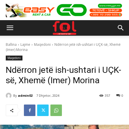
Ballina
Lajme
Maqedoni
Ndërron jetë ish-ushtari i UÇK-së, Xhemë
(Imer) Morina
Maqedoni
Ndërron jetë ish-ushtari i UÇK-
së, Xhemë (Imer) Morina
By
admin02
7 Dhjetor, 2024
357
0