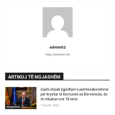
admin02
http://www.fol.mk
ARTIKUJ TË NGJASHËM
Gashi shpall zgjedhjet e jashtëzakonshme
për kryetar të Komunës së Bërvenicës, do
të mbahen më 18 tetor
7 Gusht, 2026
Maqedoni