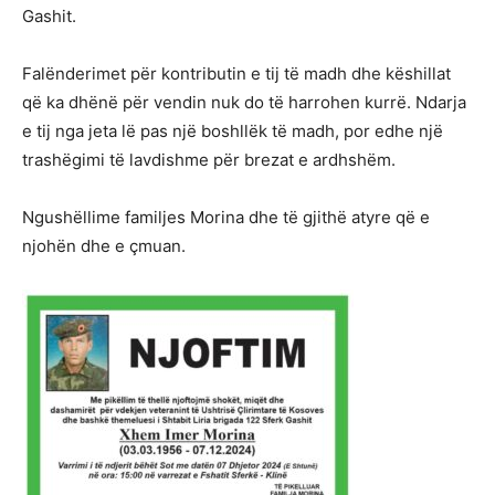
Gashit.
Falënderimet për kontributin e tij të madh dhe këshillat
që ka dhënë për vendin nuk do të harrohen kurrë. Ndarja
e tij nga jeta lë pas një boshllëk të madh, por edhe një
trashëgimi të lavdishme për brezat e ardhshëm.
Ngushëllime familjes Morina dhe të gjithë atyre që e
njohën dhe e çmuan.