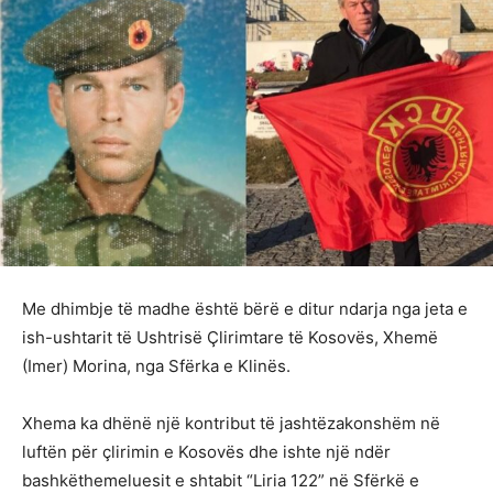
Me dhimbje të madhe është bërë e ditur ndarja nga jeta e
ish-ushtarit të Ushtrisë Çlirimtare të Kosovës, Xhemë
(Imer) Morina, nga Sfërka e Klinës.
Xhema ka dhënë një kontribut të jashtëzakonshëm në
luftën për çlirimin e Kosovës dhe ishte një ndër
bashkëthemeluesit e shtabit “Liria 122” në Sfërkë e