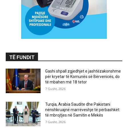
TË FUNDIT
Gashi shpall zgjedhjet e jashtëzakonshme
për kryetar të Komunës së Bërvenicës, do
të mbahen më 18 tetor
7 Gusht, 2026
Turqia, Arabia Saudite dhe Pakistani
nënshkruajnë marrëveshje të përbashkët
të mbrojtjes në Samitin e Mekës
7 Gusht, 2026