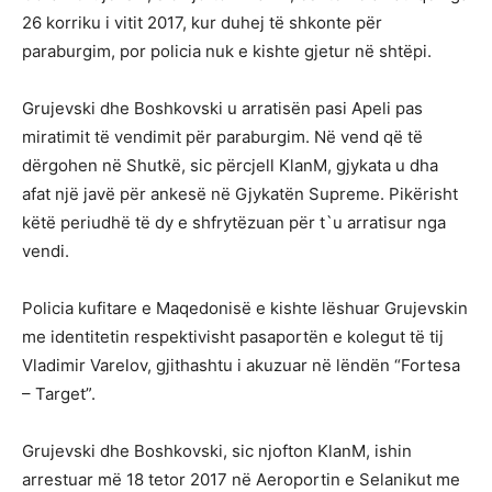
26 korriku i vitit 2017, kur duhej të shkonte për
paraburgim, por policia nuk e kishte gjetur në shtëpi.
Grujevski dhe Boshkovski u arratisën pasi Apeli pas
miratimit të vendimit për paraburgim. Në vend që të
dërgohen në Shutkë, sic përcjell KlanM, gjykata u dha
afat një javë për ankesë në Gjykatën Supreme. Pikërisht
këtë periudhë të dy e shfrytëzuan për t`u arratisur nga
vendi.
Policia kufitare e Maqedonisë e kishte lëshuar Grujevskin
me identitetin respektivisht pasaportën e kolegut të tij
Vladimir Varelov, gjithashtu i akuzuar në lëndën “Fortesa
– Target”.
Grujevski dhe Boshkovski, sic njofton KlanM, ishin
arrestuar më 18 tetor 2017 në Aeroportin e Selanikut me