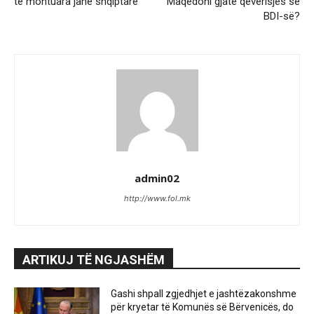
të montuara janë shqiptarë
Maqedoni gjatë qeverisjes së
BDI-së?
admin02
http://www.fol.mk
ARTIKUJ TË NGJASHËM
Gashi shpall zgjedhjet e jashtëzakonshme
për kryetar të Komunës së Bërvenicës, do