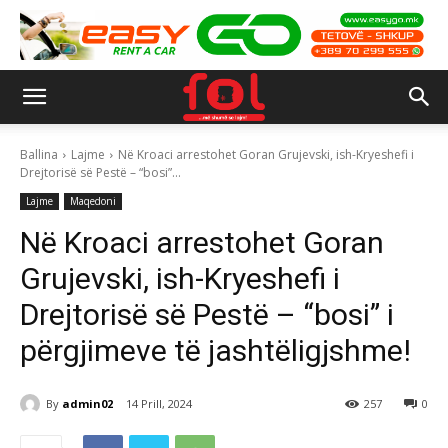
Ballina
Lajme
Në Kroaci arrestohet Goran Grujevski, ish-Kryeshefi i
Drejtorisë së Pestë – “bosi”...
Lajme
Maqedoni
Në Kroaci arrestohet Goran
Grujevski, ish-Kryeshefi i
Drejtorisë së Pestë – “bosi” i
përgjimeve të jashtëligjshme!
By
admin02
14 Prill, 2024
257
0