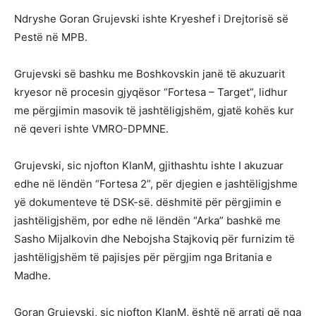
Ndryshe Goran Grujevski ishte Kryeshef i Drejtorisë së
Pestë në MPB.
Grujevski së bashku me Boshkovskin janë të akuzuarit
kryesor në procesin gjyqësor “Fortesa – Target”, lidhur
me përgjimin masovik të jashtëligjshëm, gjatë kohës kur
në qeveri ishte VMRO-DPMNE.
Grujevski, sic njofton KlanM, gjithashtu ishte I akuzuar
edhe në lëndën “Fortesa 2”, për djegien e jashtëligjshme
yë dokumenteve të DSK-së. dëshmitë për përgjimin e
jashtëligjshëm, por edhe në lëndën “Arka” bashkë me
Sasho Mijalkovin dhe Nebojsha Stajkoviq për furnizim të
jashtëligjshëm të pajisjes për përgjim nga Britania e
Madhe.
Goran Grujevski, sic njofton KlanM, është në arrati që nga