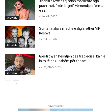
Xhensila Myrtezaj ndan momente nga
pushimet, “rrëmbejnë” vëmendjen format
e saj
4 Korrik, 2026
Showbiz
Sonte finalja e madhe e Big Brother VIP
Kosova
27 Shkurt, 2026
Showbiz
Gjesti thyen heshtjen pas tragjedisë, ka një
lajm të gëzueshëm për fansat
29 Dhjetor, 2025
Showbiz
- Advertisment -