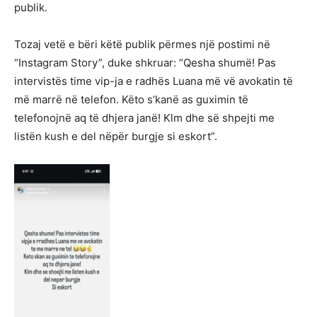
publik.
Tozaj vetë e bëri këtë publik përmes një postimi në
“Instagram Story”, duke shkruar: “Qesha shumë! Pas
intervistës time vip-ja e radhës Luana më vë avokatin të
më marrë në telefon. Këto s’kanë as guximin të
telefonojnë aq të dhjera janë! Klm dhe së shpejti me
listën kush e del nëpër burgje si eskort”.