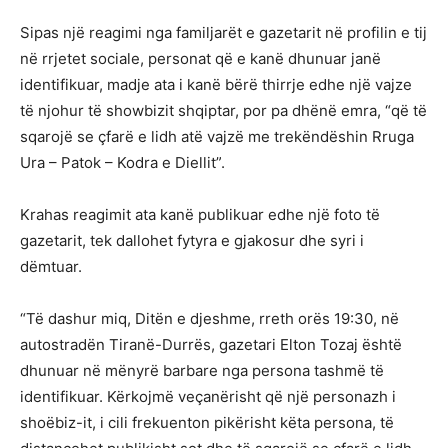
Sipas një reagimi nga familjarët e gazetarit në profilin e tij
në rrjetet sociale, personat që e kanë dhunuar janë
identifikuar, madje ata i kanë bërë thirrje edhe një vajze
të njohur të showbizit shqiptar, por pa dhënë emra, “që të
sqarojë se çfarë e lidh atë vajzë me trekëndëshin Rruga
Ura – Patok – Kodra e Diellit”.
Krahas reagimit ata kanë publikuar edhe një foto të
gazetarit, tek dallohet fytyra e gjakosur dhe syri i
dëmtuar.
“Të dashur miq, Ditën e djeshme, rreth orës 19:30, në
autostradën Tiranë-Durrës, gazetari Elton Tozaj është
dhunuar në mënyrë barbare nga persona tashmë të
identifikuar. Kërkojmë veçanërisht që një personazh i
shoëbiz-it, i cili frekuenton pikërisht këta persona, të