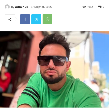
By
Admin04
27 Dhjetor, 2025
1982
0