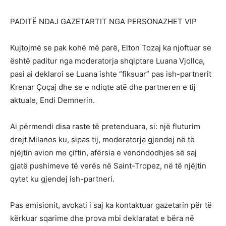
PADITË NDAJ GAZETARTIT NGA PERSONAZHET VIP
Kujtojmë se pak kohë më parë, Elton Tozaj ka njoftuar se
është paditur nga moderatorja shqiptare Luana Vjollca,
pasi ai deklaroi se Luana ishte “fiksuar” pas ish-partnerit
Krenar Çoçaj dhe se e ndiqte atë dhe partneren e tij
aktuale, Endi Demnerin.
Ai përmendi disa raste të pretenduara, si: një fluturim
drejt Milanos ku, sipas tij, moderatorja gjendej në të
njëjtin avion me çiftin, afërsia e vendndodhjes së saj
gjatë pushimeve të verës në Saint-Tropez, në të njëjtin
qytet ku gjendej ish-partneri.
Pas emisionit, avokati i saj ka kontaktuar gazetarin për të
kërkuar sqarime dhe prova mbi deklaratat e bëra në