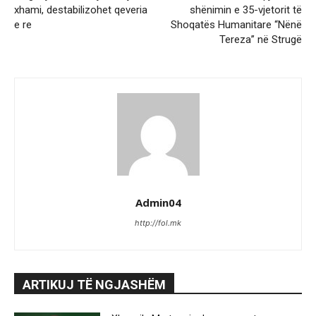
xhami, destabilizohet qeveria
shënimin e 35-vjetorit të
e re
Shoqatës Humanitare “Nënë
Tereza” në Strugë
Admin04
http://fol.mk
ARTIKUJ TË NGJASHËM