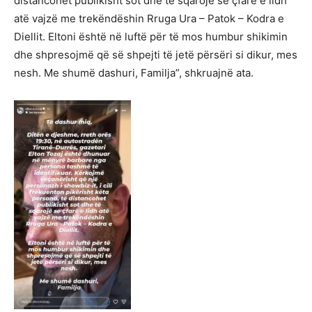
distancohet publikisht sot dhe të sqarojë se çfarë e lidh
atë vajzë me trekëndëshin Rruga Ura – Patok – Kodra e
Diellit. Eltoni është në luftë për të mos humbur shikimin
dhe shpresojmë që së shpejti të jetë përsëri si dikur, mes
nesh. Me shumë dashuri, Familja”, shkruajnë ata.