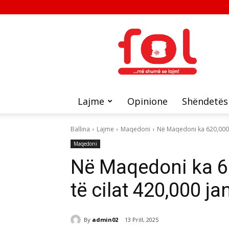
FOL
Lajme
Opinione
Shëndetës
Ballina
Lajme
Maqedoni
Në Maqedoni ka 620,000 c
Maqedoni
Në Maqedoni ka 6
të cilat 420,000 j
By
admin02
13 Prill, 2025