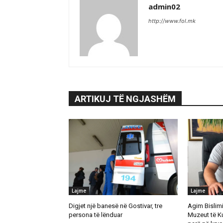
admin02
http://www.fol.mk
ARTIKUJ TË NGJASHËM
Lajme
Lajme
Digjet një banesë në Gostivar, tre
Agim Bislimi 
persona të lënduar
Muzeut të K