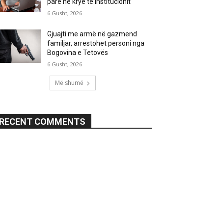
parë në krye të institucionit
6 Gusht, 2026
Gjuajti me armë në gazmend
familjar, arrestohet personi nga
Bogovina e Tetovës
6 Gusht, 2026
Më shumë
RECENT COMMENTS