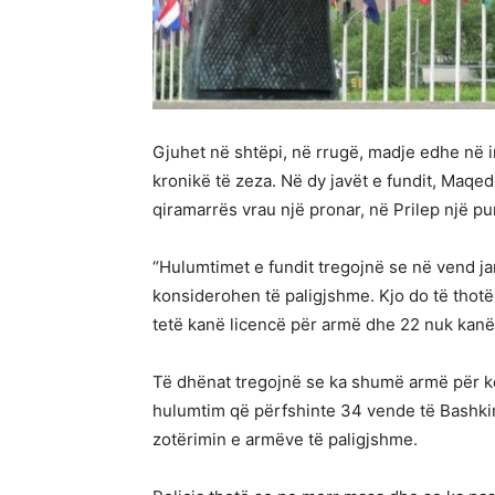
Gjuhet në shtëpi, në rrugë, madje edhe në in
kronikë të zeza. Në dy javët e fundit, Maqed
qiramarrës vrau një pronar, në Prilep një pu
“Hulumtimet e fundit tregojnë se në vend ja
konsiderohen të paligjshme. Kjo do të thotë
tetë kanë licencë për armë dhe 22 nuk kanë
Të dhënat tregojnë se ka shumë armë për ko
hulumtim që përfshinte 34 vende të Bashkim
zotërimin e armëve të paligjshme.