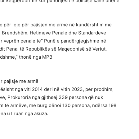
sur keqpërdorime kur punonjësit e policisë kanë dhënë
ve për leje për pajisjen me armë në kundërshtim me
t të Brendshëm, Hetimeve Penale dhe Standardeve
për veprën penale të” Punë e pandërgjegjshme në
dit Penal të Republikës së Maqedonisë së Veriut,
endshme,” thonë nga MPB
r pajisje me armë
tësisht nga viti 2014 deri në vitin 2023, për prodhim,
ëve, Prokuroria nga gjithsej 339 persona që nuk
 të armëve, me burg dënoi 130 persona, ndërsa 198
na u liruan nga akuza.