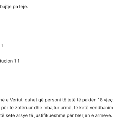
ajtje pa leje.
 1
tucion 1 1
 e Veriut, duhet që personi të jetë të paktën 18 vjeç,
 aftë për të zotëruar dhe mbajtur armë, të ketë vendbanim
 të ketë arsye të justifikueshme për blerjen e armëve.