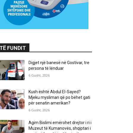
TË FUNDIT
Digjet një banesë në Gostivar, tre
persona të lënduar
6 Gusht, 2026
Kush është Abdul El-Sayed?
Mjeku mysliman që po bëhet gati
për senatin amerikan?
6 Gusht, 2026
Agim Bislimi emërohet drejtor i ri i
Muzeut të Kumanovës, shqiptari i