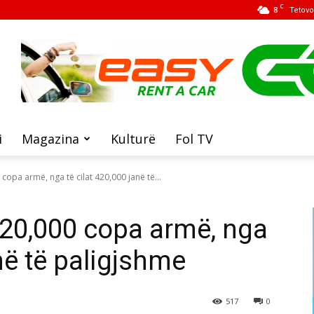
C
8
Tetovo
i
Magazina
Kulturë
Fol TV
opa armë, nga të cilat 420,000 janë të...
20,000 copa armë, nga
anë të paligjshme
517
0