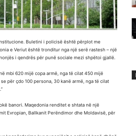
stitucione. Buletini i policisë është përplot me
onia e Veriut është tronditur nga një serë rastesh – një
nonjës i qendrës për punë sociale mezi shpëtoi gjallë.
në mbi 620 mijë copa armë, nga të cilat 450 mijë
 se për çdo 100 persona, 30 kanë armë, nga të cilat
.”
kë banori. Maqedonia renditet e shtata në një
it Evropian, Ballkanit Perëndimor dhe Moldavisë, për