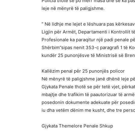
Policia thotë se po merr masa dhe se ka pa
leje në mënyrë të paligjshme.
” Në lidhje me lejet e lëshuara pas kërkesa
Ligjin për Armët, Departamenti i Kontrolli
Profesionale ka paraqitur një padi penale 
Shërbim”sipas nenit 353-c paragrafi 1 të Ko
kundër 25 punonjësve të Ministrisë së Br
Kallëzim penal për 25 punonjës policor
Në mënyrë të paligjshme janë dhënë leje pë
Gjykata Penale thotë se për tetë vjet, përka
mbajtje dhe trafikim të paautorizuar të arm
posedonin dokumente adekuate për posedim
iu dha vetëm dënim me kusht, dhe tre perso
Gjykata Themelore Penale Shkup