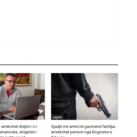
Lajme
emërohet drejtor i ri i
Gjuajti me armë në gazmend familjar,
umanovës, shqiptari i
arrestohet personi nga Bogovina e