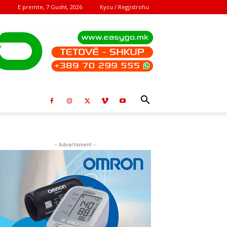
E premte, 7 Gusht, 2026
Kycu / Regjistrohu
- Advertisment -