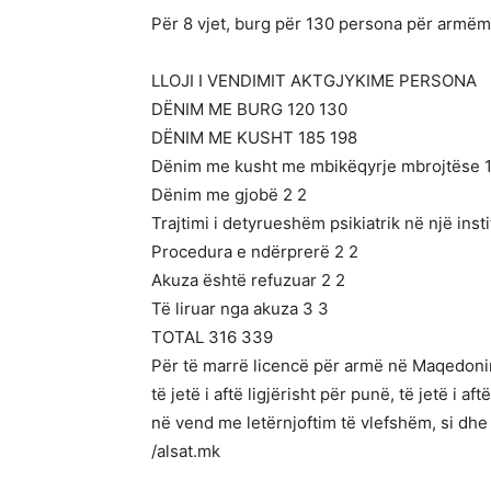
Për 8 vjet, burg për 130 persona për armëmb
LLOJI I VENDIMIT AKTGJYKIME PERSONA
DËNIM ME BURG 120 130
DËNIM ME KUSHT 185 198
Dënim me kusht me mbikëqyrje mbrojtëse 1
Dënim me gjobë 2 2
Trajtimi i detyrueshëm psikiatrik në një insti
Procedura e ndërprerë 2 2
Akuza është refuzuar 2 2
Të liruar nga akuza 3 3
TOTAL 316 339
Për të marrë licencë për armë në Maqedoninë
të jetë i aftë ligjërisht për punë, të jetë i
në vend me letërnjoftim të vlefshëm, si dhe
/alsat.mk