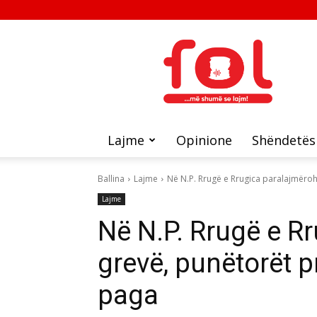
FOL
Lajme
Opinione
Shëndetës
Ballina
Lajme
Në N.P. Rrugë e Rrugica paralajmëroh
Lajme
Në N.P. Rrugë e R
grevë, punëtorët 
paga