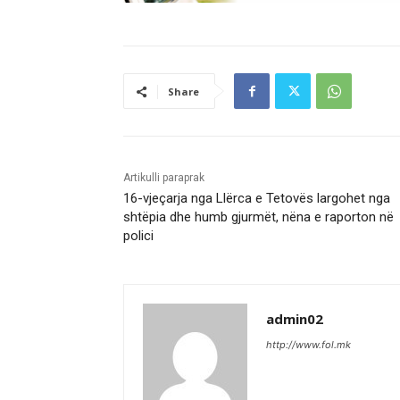
Share
Artikulli paraprak
16-vjeçarja nga Llërca e Tetovës largohet nga
shtëpia dhe humb gjurmët, nëna e raporton në
polici
admin02
http://www.fol.mk