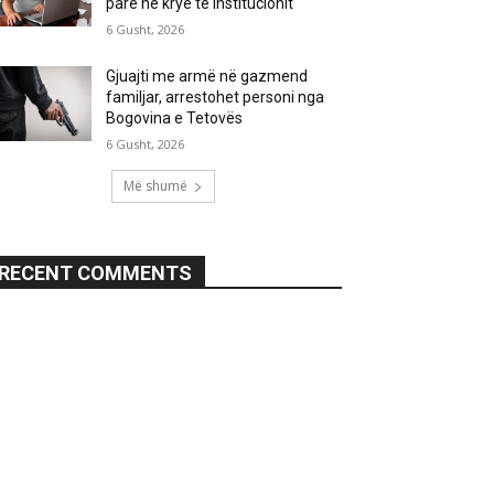
parë në krye të institucionit
6 Gusht, 2026
Gjuajti me armë në gazmend
familjar, arrestohet personi nga
Bogovina e Tetovës
6 Gusht, 2026
Më shumë
RECENT COMMENTS