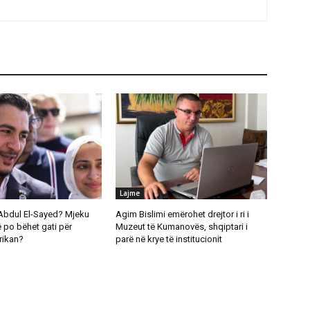
Lajme
Abdul El-Sayed? Mjeku
Agim Bislimi emërohet drejtor i ri i
 po bëhet gati për
Muzeut të Kumanovës, shqiptari i
rikan?
parë në krye të institucionit