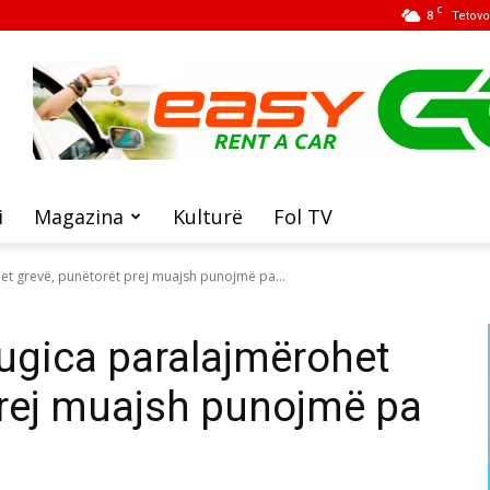
C
8
Tetovo
i
Magazina
Kulturë
Fol TV
et grevë, punëtorët prej muajsh punojmë pa...
rugica paralajmërohet
prej muajsh punojmë pa