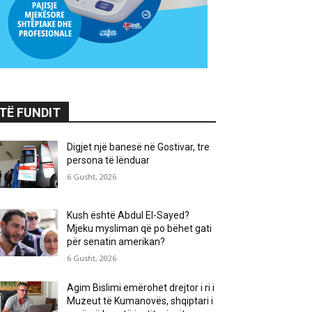
TË FUNDIT
Digjet një banesë në Gostivar, tre
persona të lënduar
6 Gusht, 2026
Kush është Abdul El-Sayed?
Mjeku mysliman që po bëhet gati
për senatin amerikan?
6 Gusht, 2026
Agim Bislimi emërohet drejtor i ri i
Muzeut të Kumanovës, shqiptari i