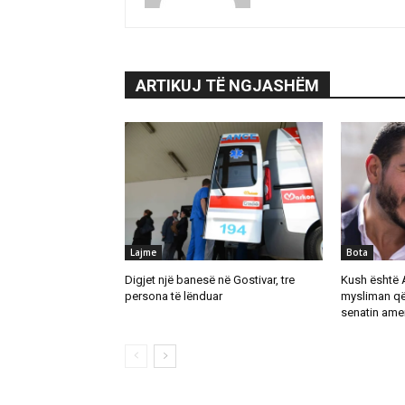
ARTIKUJ TË NGJASHËM
Lajme
Bota
Digjet një banesë në Gostivar, tre
Kush është 
persona të lënduar
mysliman që
senatin ame