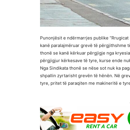
Punonjësit e ndërmarrjes publike “Rrugicat
kanë paralajmëruar grevë të përgjithshme të
thonë se kanë kërkuar përgjigje nga kryesia
përgjigjur kërkesave të tyre, kurse ende nuk
Nga Sindikata thonë se nëse sot nuk ka pag
shpallin zyrtarisht grevën të hënën. Në gre
tyre, pritet të paraqiten me makineritë e tyr