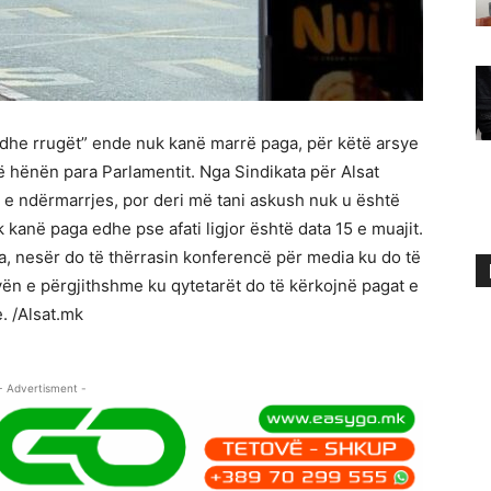
 dhe rrugët” ende nuk kanë marrë paga, për këtë arsye
 hënën para Parlamentit. Nga Sindikata për Alsat
 e ndërmarrjes, por deri më tani askush nuk u është
 kanë paga edhe pse afati ligjor është data 15 e muajit.
a, nesër do të thërrasin konferencë për media ku do të
vën e përgjithshme ku qytetarët do të kërkojnë pagat e
e. /Alsat.mk
- Advertisment -