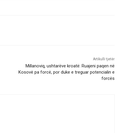
Artikulli tjetër
Millanoviq, ushtarëve kroatë: Ruajeni paqen në
Kosovë pa forcë, por duke e treguar potencialin e
forcës