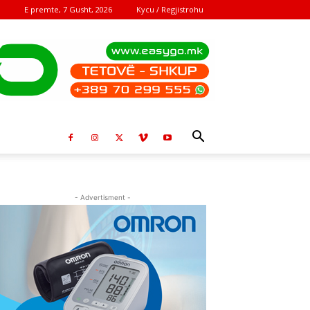
E premte, 7 Gusht, 2026
Kycu / Regjistrohu
- Advertisment -