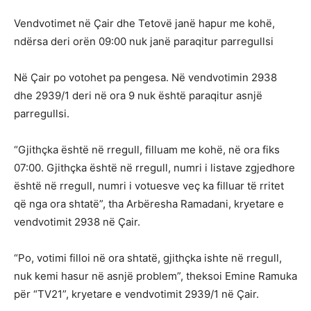
Vendvotimet në Çair dhe Tetovë janë hapur me kohë,
ndërsa deri orën 09:00 nuk janë paraqitur parregullsi
Në Çair po votohet pa pengesa. Në vendvotimin 2938
dhe 2939/1 deri në ora 9 nuk është paraqitur asnjë
parregullsi.
“Gjithçka është në rregull, filluam me kohë, në ora fiks
07:00. Gjithçka është në rregull, numri i listave zgjedhore
është në rregull, numri i votuesve veç ka filluar të rritet
që nga ora shtatë”, tha Arbëresha Ramadani, kryetare e
vendvotimit 2938 në Çair.
“Po, votimi filloi në ora shtatë, gjithçka ishte në rregull,
nuk kemi hasur në asnjë problem”, theksoi Emine Ramuka
për “TV21”, kryetare e vendvotimit 2939/1 në Çair.