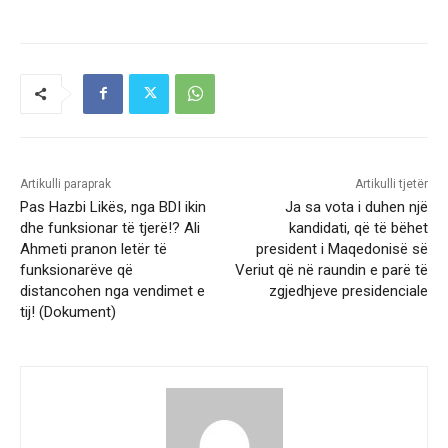
Artikulli paraprak
Artikulli tjetër
Pas Hazbi Likës, nga BDI ikin
Ja sa vota i duhen një
dhe funksionar të tjerë!? Ali
kandidati, që të bëhet
Ahmeti pranon letër të
president i Maqedonisë së
funksionarëve që
Veriut që në raundin e parë të
distancohen nga vendimet e
zgjedhjeve presidenciale
tij! (Dokument)