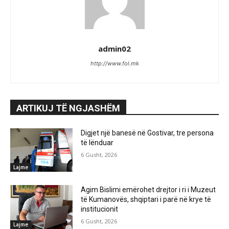
admin02
http://www.fol.mk
ARTIKUJ TË NGJASHËM
Digjet një banesë në Gostivar, tre persona
të lënduar
6 Gusht, 2026
Lajme
Agim Bislimi emërohet drejtor i ri i Muzeut
të Kumanovës, shqiptari i parë në krye të
institucionit
6 Gusht, 2026
Lajme