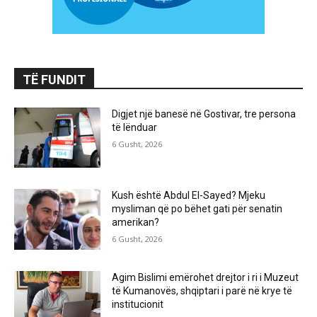
TË FUNDIT
Digjet një banesë në Gostivar, tre persona
të lënduar
6 Gusht, 2026
Kush është Abdul El-Sayed? Mjeku
mysliman që po bëhet gati për senatin
amerikan?
6 Gusht, 2026
Agim Bislimi emërohet drejtor i ri i Muzeut
të Kumanovës, shqiptari i parë në krye të
institucionit