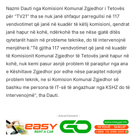
Nazmi Dauti nga Komisioni Komunal Zgjedhor i Tetovës
për “TV21” tha se nuk janë shfaqur parregullsi në 117
vendvotimet që janë në kuadër të këtij komisioni, qendrat
janë hapur në kohë, ndërkohë tha se nëse gjatë ditës
qytetarët hasin në probleme teknike, do të intervenojnë
menjëherë.“Të gjitha 117 vendvotimet që janë në kuadër
të Komisionit Komunal Zgjedhor të Tetovës janë hapur në
kohë, nuk kemi pasur asnjë problem të paraqitur nga ana
e Këshillave Zgjedhor por edhe nëse paraqitet ndonjë
problem teknik, ne si Komision Komunal Zgjedhor së
bashku me persona të IT-së të angazhuar nga KSHZ do të
intervenojmë”, tha Dauti.
- Advertisment -