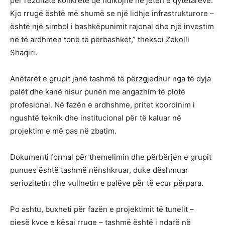
për rezultate konkrete që ndikojnë në jetën e qytetarëve.
Kjo rrugë është më shumë se një lidhje infrastrukturore –
është një simbol i bashkëpunimit rajonal dhe një investim
në të ardhmen tonë të përbashkët,” theksoi Zekolli
Shaqiri.
Anëtarët e grupit janë tashmë të përzgjedhur nga të dyja
palët dhe kanë nisur punën me angazhim të plotë
profesional. Në fazën e ardhshme, pritet koordinim i
ngushtë teknik dhe institucional për të kaluar në
projektim e më pas në zbatim.
Dokumenti formal për themelimin dhe përbërjen e grupit
punues është tashmë nënshkruar, duke dëshmuar
seriozitetin dhe vullnetin e palëve për të ecur përpara.
Po ashtu, buxheti për fazën e projektimit të tunelit –
pjesë kyçe e kësaj rruge – tashmë është i ndarë në