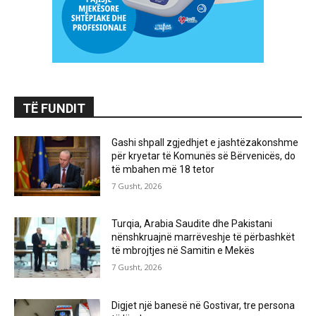
TË FUNDIT
Gashi shpall zgjedhjet e jashtëzakonshme
për kryetar të Komunës së Bërvenicës, do
të mbahen më 18 tetor
7 Gusht, 2026
Turqia, Arabia Saudite dhe Pakistani
nënshkruajnë marrëveshje të përbashkët
të mbrojtjes në Samitin e Mekës
7 Gusht, 2026
Digjet një banesë në Gostivar, tre persona