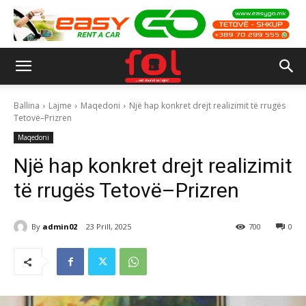
Ballina
Lajme
Maqedoni
Një hap konkret drejt realizimit të rrugës
Tetovë–Prizren
Maqedoni
Një hap konkret drejt realizimit
të rrugës Tetovë–Prizren
By
admin02
23 Prill, 2025
700
0