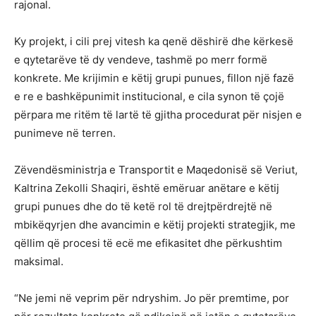
rajonal.
Ky projekt, i cili prej vitesh ka qenë dëshirë dhe kërkesë
e qytetarëve të dy vendeve, tashmë po merr formë
konkrete. Me krijimin e këtij grupi punues, fillon një fazë
e re e bashkëpunimit institucional, e cila synon të çojë
përpara me ritëm të lartë të gjitha procedurat për nisjen e
punimeve në terren.
Zëvendësministrja e Transportit e Maqedonisë së Veriut,
Kaltrina Zekolli Shaqiri, është emëruar anëtare e këtij
grupi punues dhe do të ketë rol të drejtpërdrejtë në
mbikëqyrjen dhe avancimin e këtij projekti strategjik, me
qëllim që procesi të ecë me efikasitet dhe përkushtim
maksimal.
“Ne jemi në veprim për ndryshim. Jo për premtime, por