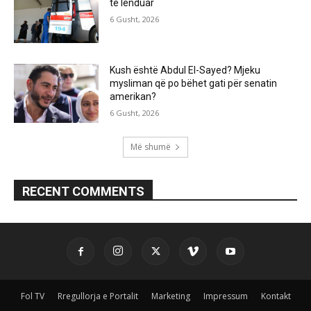
të lënduar
6 Gusht, 2026
Kush është Abdul El-Sayed? Mjeku
mysliman që po bëhet gati për senatin
amerikan?
6 Gusht, 2026
Më shumë
RECENT COMMENTS
Fol TV
Rregullorja e Portalit
Marketing
Impressum
Kontakt