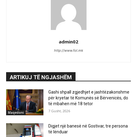
admin02
http://www.fol.mk
ARTIKUJ TË NGJASHËM
Gashi shpall zgjedhjet e jashtëzakonshme
për kryetar të Komunës së Bërvenicës, do
të mbahen më 18 tetor
7 Gusht, 2026
Maqedoni
Digjet një banesë në Gostivar, tre persona
të lënduar