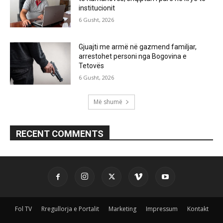
institucionit
6 Gusht, 2026
Gjuajti me armë në gazmend familjar,
arrestohet personi nga Bogovina e
Tetovës
6 Gusht, 2026
Më shumë
RECENT COMMENTS
Fol TV
Rregullorja e Portalit
Marketing
Impressum
Kontakt