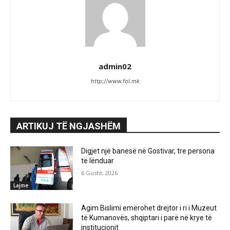
admin02
http://www.fol.mk
ARTIKUJ TË NGJASHËM
Digjet një banesë në Gostivar, tre persona
të lënduar
6 Gusht, 2026
Lajme
Agim Bislimi emërohet drejtor i ri i Muzeut
të Kumanovës, shqiptari i parë në krye të
institucionit