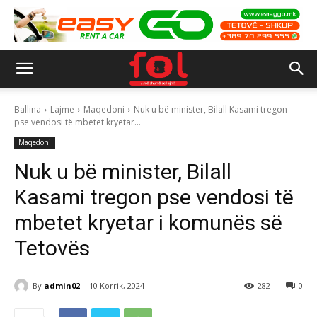
Ballina
Lajme
Maqedoni
Nuk u bë minister, Bilall Kasami tregon
pse vendosi të mbetet kryetar...
Maqedoni
Nuk u bë minister, Bilall
Kasami tregon pse vendosi të
mbetet kryetar i komunës së
Tetovës
By
admin02
10 Korrik, 2024
282
0