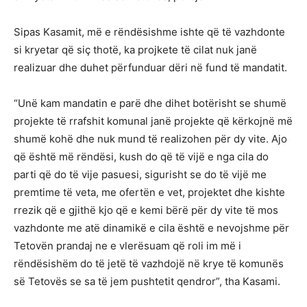
Sipas Kasamit, më e rëndësishme ishte që të vazhdonte
si kryetar që siç thotë, ka projkete të cilat nuk janë
realizuar dhe duhet përfunduar dëri në fund të mandatit.
“Unë kam mandatin e parë dhe dihet botërisht se shumë
projekte të rrafshit komunal janë projekte që kërkojnë më
shumë kohë dhe nuk mund të realizohen për dy vite. Ajo
që është më rëndësi, kush do që të vijë e nga cila do
parti që do të vije pasuesi, sigurisht se do të vijë me
premtime të veta, me ofertën e vet, projektet dhe kishte
rrezik që e gjithë kjo që e kemi bërë për dy vite të mos
vazhdonte me atë dinamikë e cila është e nevojshme për
Tetovën prandaj ne e vlerësuam që roli im më i
rëndësishëm do të jetë të vazhdojë në krye të komunës
së Tetovës se sa të jem pushtetit qendror”, tha Kasami.