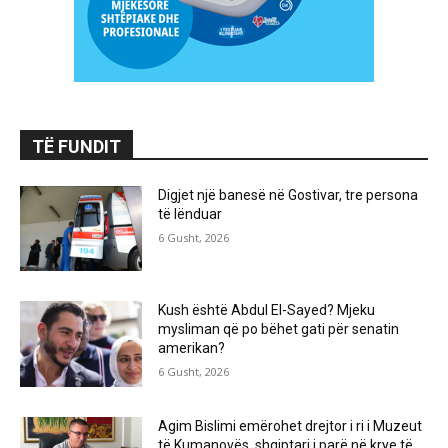
TË FUNDIT
Digjet një banesë në Gostivar, tre persona
të lënduar
6 Gusht, 2026
Kush është Abdul El-Sayed? Mjeku
mysliman që po bëhet gati për senatin
amerikan?
6 Gusht, 2026
Agim Bislimi emërohet drejtor i ri i Muzeut
të Kumanovës, shqiptari i parë në krye të