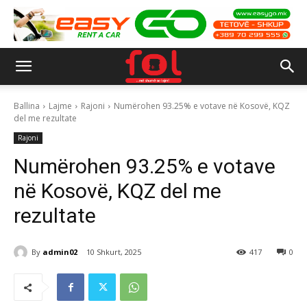
Ballina
Lajme
Rajoni
Numërohen 93.25% e votave në Kosovë, KQZ
del me rezultate
Rajoni
Numërohen 93.25% e votave
në Kosovë, KQZ del me
rezultate
By
admin02
10 Shkurt, 2025
417
0