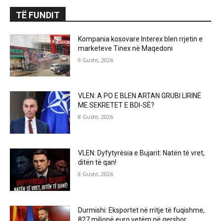
TË FUNDIT
Kompania kosovare Interex blen rrjetin e
marketeve Tinex në Maqedoni
9 Gusht, 2026
VLEN: A PO E BLEN ARTAN GRUBI LIRINË
ME SEKRETET E BDI-SË?
8 Gusht, 2026
VLEN: Dyfytyrësia e Bujarit: Natën të vret,
ditën të qan!
8 Gusht, 2026
Durmishi: Eksportet në rritje të fuqishme,
827 milionë euro vetëm në qershor