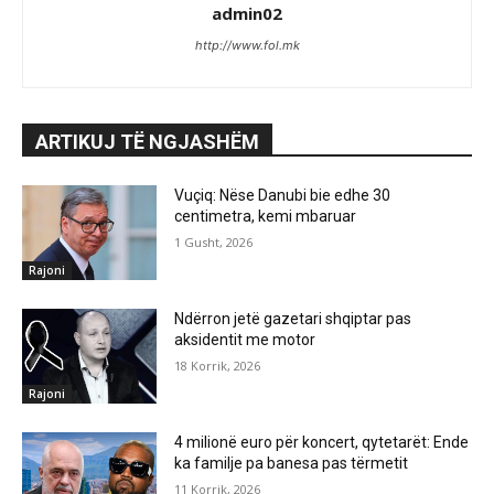
admin02
http://www.fol.mk
ARTIKUJ TË NGJASHËM
Vuçiq: Nëse Danubi bie edhe 30
centimetra, kemi mbaruar
1 Gusht, 2026
Rajoni
Ndërron jetë gazetari shqiptar pas
aksidentit me motor
18 Korrik, 2026
Rajoni
4 milionë euro për koncert, qytetarët: Ende
ka familje pa banesa pas tërmetit
11 Korrik, 2026