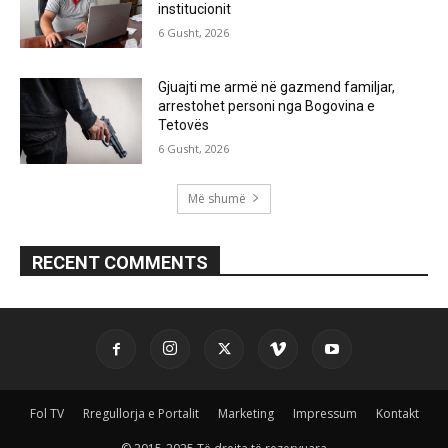
institucionit
6 Gusht, 2026
Gjuajti me armë në gazmend familjar,
arrestohet personi nga Bogovina e
Tetovës
6 Gusht, 2026
Më shumë
RECENT COMMENTS
Fol TV
Rregullorja e Portalit
Marketing
Impressum
Kontakt