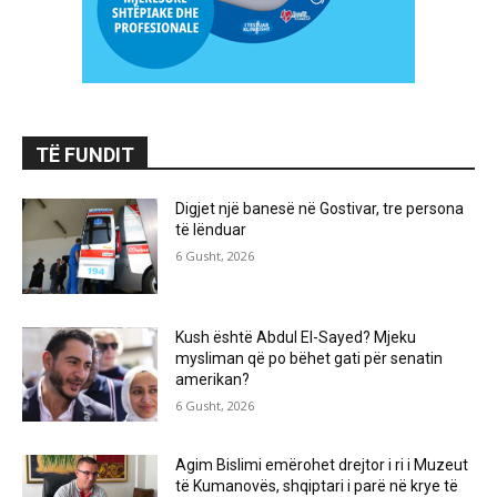
TË FUNDIT
Digjet një banesë në Gostivar, tre persona
të lënduar
6 Gusht, 2026
Kush është Abdul El-Sayed? Mjeku
mysliman që po bëhet gati për senatin
amerikan?
6 Gusht, 2026
Agim Bislimi emërohet drejtor i ri i Muzeut
të Kumanovës, shqiptari i parë në krye të