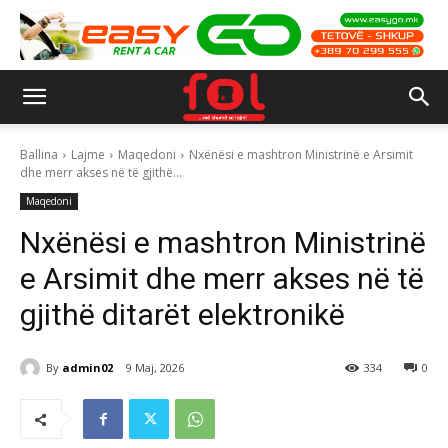
Ballina
Lajme
Maqedoni
Nxënësi e mashtron Ministrinë e Arsimit
dhe merr akses në të gjithë...
Maqedoni
Nxënësi e mashtron Ministrinë
e Arsimit dhe merr akses në të
gjithë ditarët elektronikë
By
admin02
9 Maj, 2026
334
0