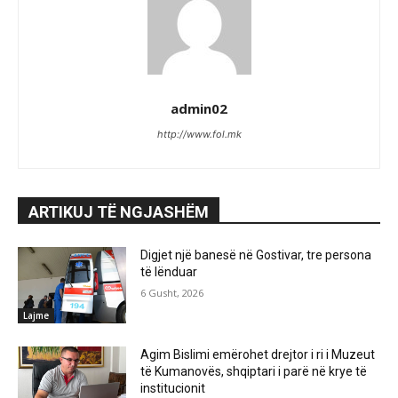
admin02
http://www.fol.mk
ARTIKUJ TË NGJASHËM
Digjet një banesë në Gostivar, tre persona
të lënduar
6 Gusht, 2026
Lajme
Agim Bislimi emërohet drejtor i ri i Muzeut
të Kumanovës, shqiptari i parë në krye të
institucionit