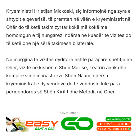
Kryeministri Hristijan Mickoski, siç informojnë nga zyra e
shtypit e qeverisë, të premten në vilën e kryeministrit në
Ohër do të ketë takim zyrtar kokë më kokë me
homologun e tij hungarez, ndërsa në kuadër të vizitës do
të ketë dhe një sërë takimesh bilaterale.
Në margjina të vizitës dyditore është paraparë shëtitje në
Ohër, vizitë në kishën e Shën Mërisë, Teatrin antik dhe
kompleksin e manastireve Shën Naum, ndërsa
kryeministrat e dy vendeve do të vendosin lule para
përmendores së Shën Kirilit dhe Metodit në Ohër.
- Advertisment -