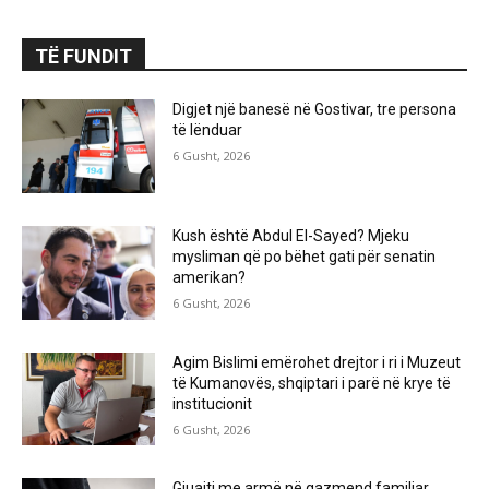
TË FUNDIT
Digjet një banesë në Gostivar, tre persona
të lënduar
6 Gusht, 2026
Kush është Abdul El-Sayed? Mjeku
mysliman që po bëhet gati për senatin
amerikan?
6 Gusht, 2026
Agim Bislimi emërohet drejtor i ri i Muzeut
të Kumanovës, shqiptari i parë në krye të
institucionit
6 Gusht, 2026
Gjuajti me armë në gazmend familjar,