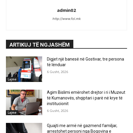
admin02
http://www.fol.mk
ARTIKUJ TË NGJASHËM
Digjet një banesë në Gostivar, tre persona
të lënduar
6 Gusht, 2026
Lajme
Agim Bislimi emërohet drejtor i ri i Muzeut
të Kumanovës, shqiptari i parë në krye të
institucionit
6 Gusht, 2026
Lajme
Gjuajti me armë në gazmend familjar,
arrestohet personi nga Bogovina e