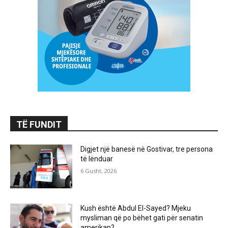
TË FUNDIT
Digjet një banesë në Gostivar, tre persona
të lënduar
6 Gusht, 2026
Kush është Abdul El-Sayed? Mjeku
mysliman që po bëhet gati për senatin
amerikan?