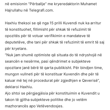
në emisionin “Përballje” me kryeredaktorin Muhamet
Hajrullahu në Telegrafi.com.
Haxhiu theksoi se që nga 15 prilli Kuvendi nuk ka arritur
të konstituohet, fillimisht për shkak të refuzimit të
opozitës për të votuar verifikimin e mandateve të
deputetëve, dhe tani për shkak të refuzimit të emrit të saj
për kryetare.
“Nuk jam shumë optimiste që situata do të ndryshojë në
seancën e nesërme, pasi qëndrimet e subjekteve
opozitare janë bërë të qarta publikisht. Për bindjen time,
mungon vullneti për të konstituar Kuvendin dhe për të
kaluar më tej në procedurat për zgjedhjen e Qeverisë”,
deklaroi Haxhiu.
Ajo shtoi se përgjegjësia për konstituimin e Kuvendit u
takon të gjitha subjekteve politike dhe jo vetëm
mazhorancës apo Vetëvendosjes.