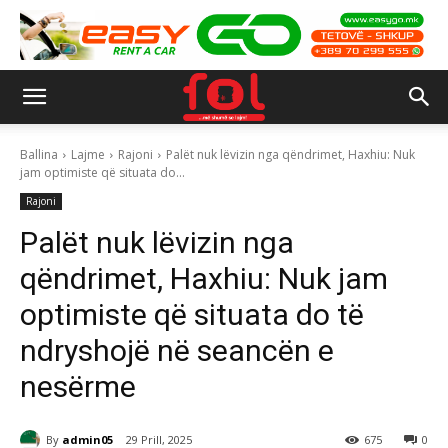
Ballina
Lajme
Rajoni
Palët nuk lëvizin nga qëndrimet, Haxhiu: Nuk
jam optimiste që situata do...
Rajoni
Palët nuk lëvizin nga
qëndrimet, Haxhiu: Nuk jam
optimiste që situata do të
ndryshojë në seancën e
nesërme
By
admin05
29 Prill, 2025
675
0