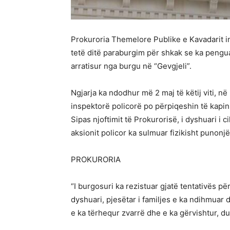
Prokuroria Themelore Publike e Kavadarit i
tetë ditë paraburgim për shkak se ka penguar 
arratisur nga burgu në “Gevgjeli”.
Ngjarja ka ndodhur më 2 maj të këtij viti, n
inspektorë policorë po përpiqeshin të kapin 
Sipas njoftimit të Prokurorisë, i dyshuari i ci
aksionit policor ka sulmuar fizikisht punonj
PROKURORIA
“I burgosuri ka rezistuar gjatë tentativës për
dyshuari, pjesëtar i familjes e ka ndihmuar d
e ka tërhequr zvarrë dhe e ka gërvishtur, du