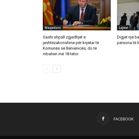
Maqedoni
Lajme
Gashi shpall zgjedhjet e
Digjet një b
jashtëzakonshme për kryetar të
persona të 
Komunës së Bërvenicës, do të
mbahen më 18 tetor
FACEBOOK