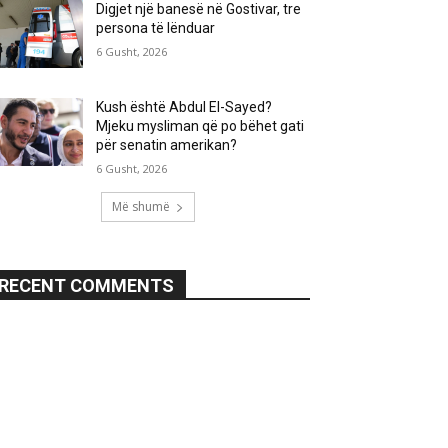
Digjet një banesë në Gostivar, tre
persona të lënduar
6 Gusht, 2026
Kush është Abdul El-Sayed?
Mjeku mysliman që po bëhet gati
për senatin amerikan?
6 Gusht, 2026
Më shumë
RECENT COMMENTS