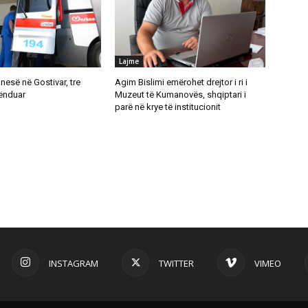
Lajme
anesë në Gostivar, tre
Agim Bislimi emërohet drejtor i ri i
lënduar
Muzeut të Kumanovës, shqiptari i
parë në krye të institucionit
INSTAGRAM
TWITTER
VIMEO