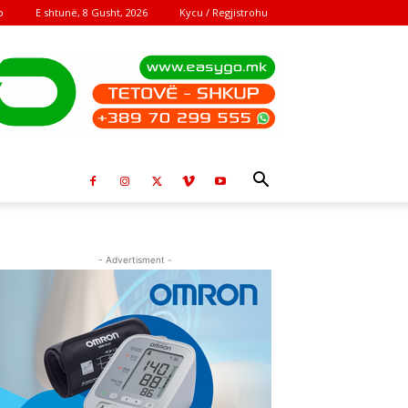
E shtunë, 8 Gusht, 2026
Kycu / Regjistrohu
o
- Advertisment -