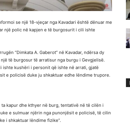
nformoi se një 18-vjeçar nga Kavadari është dënuar me
një polic në kapjen e të burgosurit i cili ishte
ë rrugën “Dimkata A. Gaberot” në Kavadar, ndërsa dy
një të burgosur të arratisur nga burgu i Gevgjelisë.
li ishte kushëri i personit që ishte në arrati, gjatë
ësit e policisë duke ju shkaktuar edhe lëndime trupore.
 ta kapur dhe kthyer në burg, tentativë në të cilën i
uke e sulmuar njërin nga punonjësit e policisë, të cilin
ke i shkaktuar lëndime fizike”.