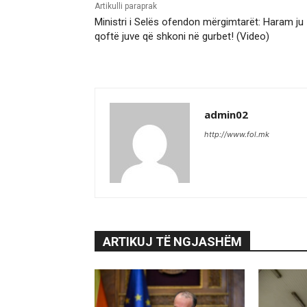
Artikulli paraprak
Ministri i Selës ofendon mërgimtarët: Haram ju
qoftë juve që shkoni në gurbet! (Video)
admin02
http://www.fol.mk
ARTIKUJ TË NGJASHËM