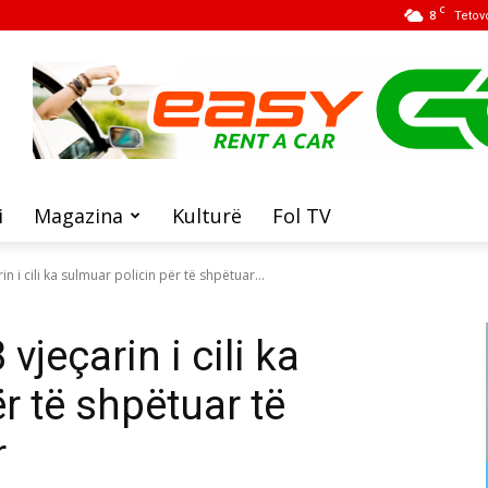
C
8
Tetov
i
Magazina
Kulturë
Fol TV
 i cili ka sulmuar policin për të shpëtuar...
jeçarin i cili ka
r të shpëtuar të
r