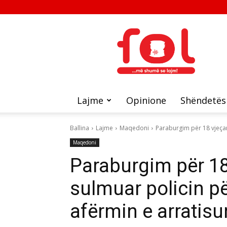
FOL
Lajme
Opinione
Shëndetës
Ballina
Lajme
Maqedoni
Paraburgim për 18 vjeçarin
Maqedoni
Paraburgim për 18 v
sulmuar policin pë
afërmin e arratisu