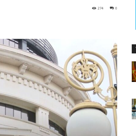
274
0