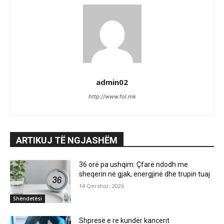
admin02
http://www.fol.mk
ARTIKUJ TË NGJASHËM
36 orë pa ushqim: Çfarë ndodh me
sheqerin në gjak, energjinë dhe trupin tuaj
14 Qershor, 2026
Shëndetësi
Shpresë e re kundër kancerit