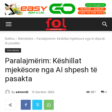
Ballina
Shëndetësi
Paralajmërim: Këshillat mjekësore nga AI shpesh
të pasakta
Shëndetësi
Paralajmërim: Këshillat
mjekësore nga AI shpesh të
pasakta
By
admin02
13 Qershor, 2026
887
0