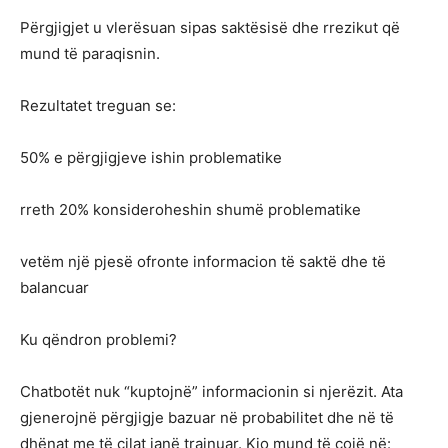
Përgjigjet u vlerësuan sipas saktësisë dhe rrezikut që
mund të paraqisnin.
Rezultatet treguan se:
50% e përgjigjeve ishin problematike
rreth 20% konsideroheshin shumë problematike
vetëm një pjesë ofronte informacion të saktë dhe të
balancuar
Ku qëndron problemi?
Chatbotët nuk “kuptojnë” informacionin si njerëzit. Ata
gjenerojnë përgjigje bazuar në probabilitet dhe në të
dhënat me të cilat janë trajnuar. Kjo mund të çojë në: