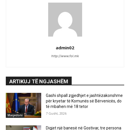
admin02
http://www.fol.mk
ARTIKUJ TË NGJASHËM
Gashi shpall zgjedhjet e jashtëzakonshme
për kryetar të Komunës së Bërvenicës, do
të mbahen më 18 tetor
7 Gusht, 2026
Maqedoni
Digjet një banesë në Gostivar, tre persona