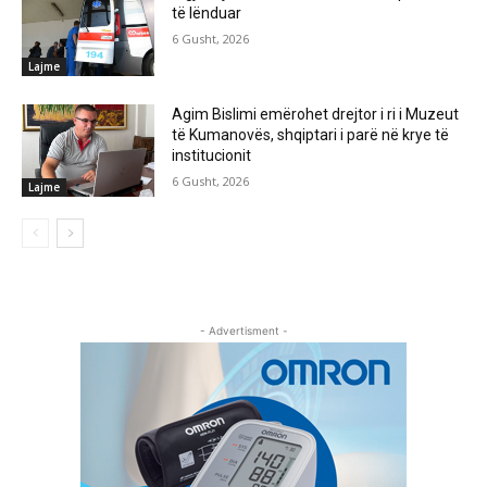
të lënduar
6 Gusht, 2026
Lajme
Agim Bislimi emërohet drejtor i ri i Muzeut
të Kumanovës, shqiptari i parë në krye të
institucionit
6 Gusht, 2026
Lajme
- Advertisment -