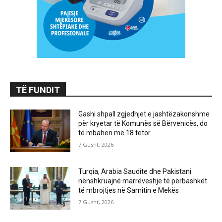
TË FUNDIT
Gashi shpall zgjedhjet e jashtëzakonshme
për kryetar të Komunës së Bërvenicës, do
të mbahen më 18 tetor
7 Gusht, 2026
Turqia, Arabia Saudite dhe Pakistani
nënshkruajnë marrëveshje të përbashkët
të mbrojtjes në Samitin e Mekës
7 Gusht, 2026