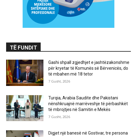
TË FUNDIT
Gashi shpall zgjedhjet e jashtëzakonshme
për kryetar të Komunës së Bërvenicës, do
të mbahen më 18 tetor
7 Gusht, 2026
Turqia, Arabia Saudite dhe Pakistani
nënshkruajnë marrëveshje të përbashkët
të mbrojtjes në Samitin e Mekës
7 Gusht, 2026
Digjet një banesë në Gostivar, tre persona