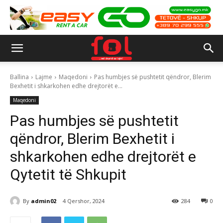
Ballina
Lajme
Maqedoni
Pas humbjes së pushtetit qëndror, Blerim
Bexhetit i shkarkohen edhe drejtorët e...
Maqedoni
Pas humbjes së pushtetit
qëndror, Blerim Bexhetit i
shkarkohen edhe drejtorët e
Qytetit të Shkupit
By
admin02
4 Qershor, 2024
284
0