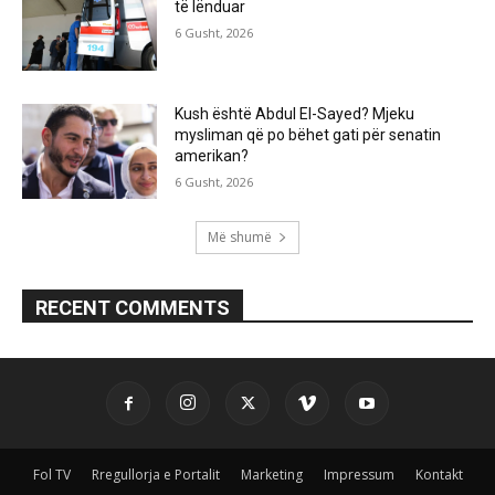
të lënduar
6 Gusht, 2026
Kush është Abdul El-Sayed? Mjeku
mysliman që po bëhet gati për senatin
amerikan?
6 Gusht, 2026
Më shumë
RECENT COMMENTS
Fol TV
Rregullorja e Portalit
Marketing
Impressum
Kontakt