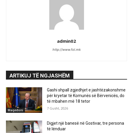
admin02
http://www.fol.mk
ARTIKUJ TË NGJASHËM
Gashi shpall zgjedhjet e jashtëzakonshme
për kryetar të Komunës së Bërvenicës, do
të mbahen më 18 tetor
7 Gusht, 2026
Maqedoni
Digjet një banesë në Gostivar, tre persona
të lënduar