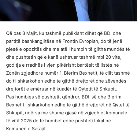
Që pas 8 Majit, ku tashmë publikisht dihet që BDI dhe
partitë bashkangjitëse në Frontin Evropian, do të jenë
pjesë e opozitës dhe me atë i humbin të gjitha mundësitë
dhe pushtetin që e kanë ushtruar tashmë mbi 20 vite,
goditja e rradhës i vjen pikërisht bartësit të listës në
Zonën zgjedhore numër 1, Blerim Bexhetit, të cilit tashmë
do t’i shkarkohen edhe të gjithë drejtorët dhe zëvendës
drejtorët e emëruar në kuadër të Qytetit të Shkupit.
Pas humbjes së pushtetit qëndror, BDI-së dhe Blerim
Bexhetit i shkarkohen edhe të gjithë drejtorët në Qytet të
Shkupit, ndërsa me shumë gjasë në zgjedhjet komunale
të vitit 2025 do të humbet edhe pushteti lokal në
Komunën e Sarajit.