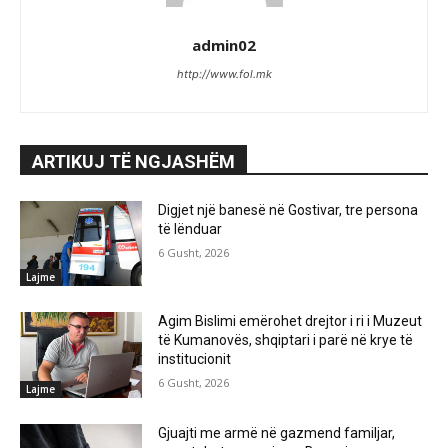
admin02
http://www.fol.mk
ARTIKUJ TË NGJASHËM
Digjet një banesë në Gostivar, tre persona
të lënduar
6 Gusht, 2026
Lajme
Agim Bislimi emërohet drejtor i ri i Muzeut
të Kumanovës, shqiptari i parë në krye të
institucionit
6 Gusht, 2026
Lajme
Gjuajti me armë në gazmend familjar,