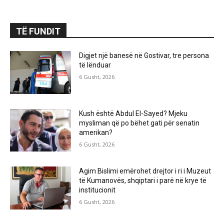
TË FUNDIT
Digjet një banesë në Gostivar, tre persona
të lënduar
6 Gusht, 2026
Kush është Abdul El-Sayed? Mjeku
mysliman që po bëhet gati për senatin
amerikan?
6 Gusht, 2026
Agim Bislimi emërohet drejtor i ri i Muzeut
të Kumanovës, shqiptari i parë në krye të
institucionit
6 Gusht, 2026