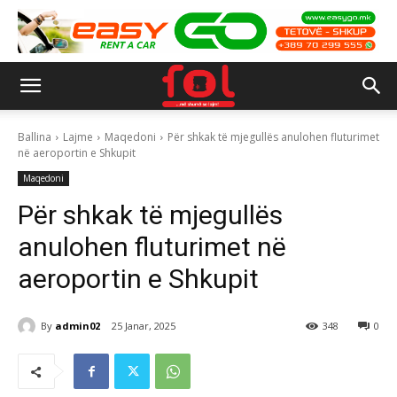
Ballina
Lajme
Maqedoni
Për shkak të mjegullës anulohen fluturimet
në aeroportin e Shkupit
Maqedoni
Për shkak të mjegullës
anulohen fluturimet në
aeroportin e Shkupit
By
admin02
25 Janar, 2025
348
0