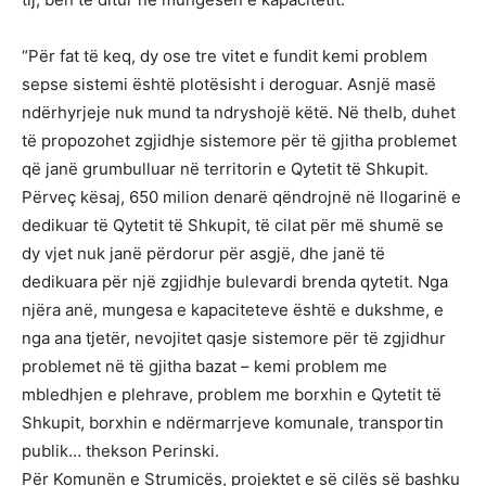
“Për fat të keq, dy ose tre vitet e fundit kemi problem
sepse sistemi është plotësisht i deroguar. Asnjë masë
ndërhyrjeje nuk mund ta ndryshojë këtë. Në thelb, duhet
të propozohet zgjidhje sistemore për të gjitha problemet
që janë grumbulluar në territorin e Qytetit të Shkupit.
Përveç kësaj, 650 milion denarë qëndrojnë në llogarinë e
dedikuar të Qytetit të Shkupit, të cilat për më shumë se
dy vjet nuk janë përdorur për asgjë, dhe janë të
dedikuara për një zgjidhje bulevardi brenda qytetit. Nga
njëra anë, mungesa e kapaciteteve është e dukshme, e
nga ana tjetër, nevojitet qasje sistemore për të zgjidhur
problemet në të gjitha bazat – kemi problem me
mbledhjen e plehrave, problem me borxhin e Qytetit të
Shkupit, borxhin e ndërmarrjeve komunale, transportin
publik… thekson Perinski.
Për Komunën e Strumicës, projektet e së cilës së bashku