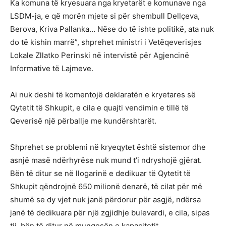
Ka komuna të kryesuara nga kryetarët e komunave nga
LSDM-ja, e që morën mjete si për shembull Dellçeva,
Berova, Kriva Pallanka… Nëse do të ishte politikë, ata nuk
do të kishin marrë”, shprehet ministri i Vetëqeverisjes
Lokale Zllatko Perinski në intervistë për Agjencinë
Informative të Lajmeve.
Ai nuk deshi të komentojë deklaratën e kryetares së
Qytetit të Shkupit, e cila e quajti vendimin e tillë të
Qeverisë një përballje me kundërshtarët.
Shprehet se problemi në kryeqytet është sistemor dhe
asnjë masë ndërhyrëse nuk mund t’i ndryshojë gjërat.
Bën të ditur se në llogarinë e dedikuar të Qytetit të
Shkupit qëndrojnë 650 milionë denarë, të cilat për më
shumë se dy vjet nuk janë përdorur për asgjë, ndërsa
janë të dedikuara për një zgjidhje bulevardi, e cila, sipas
tij, bën të ditur në mungesën e kapacitetit.