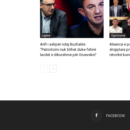
Lajme
Opinione
Arifi i ashpër ndaj Buzhalës:
Aleanca e p
“Patriotizmi nuk blihet duke fshirë
shqiptare p
lavdet e dikurshme për Gruevskin”
retorikë kun
FACEBOOK