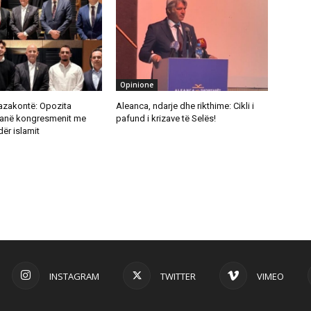
Opinione
azakontë: Opozita
Aleanca, ndarje dhe rikthime: Cikli i
ranë kongresmenit me
pafund i krizave të Selës!
dër islamit
INSTAGRAM
TWITTER
VIMEO