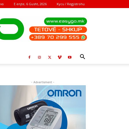
E enjte, 6 Gusht, 2026
Kycu / Regjistrohu
ovo
- Advertisment -