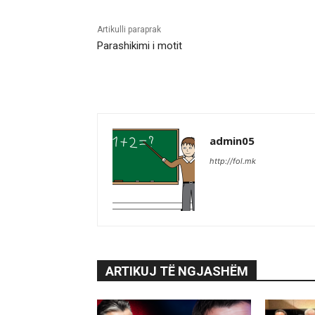
Artikulli paraprak
Parashikimi i motit
admin05
http://fol.mk
ARTIKUJ TË NGJASHËM