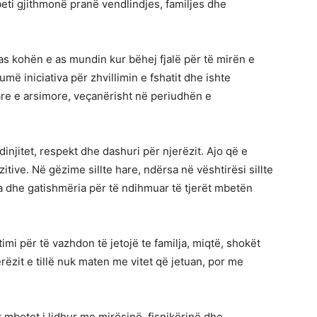
beti gjithmonë pranë vendlindjes, familjes dhe
 as kohën e as mundin kur bëhej fjalë për të mirën e
më iniciativa për zhvillimin e fshatit dhe ishte
re e arsimore, veçanërisht në periudhën e
dinjitet, respekt dhe dashuri për njerëzit. Ajo që e
zitive. Në gëzime sillte hare, ndërsa në vështirësi sillte
 dhe gatishmëria për të ndihmuar të tjerët mbetën
timi për të vazhdon të jetojë te familja, miqtë, shokët
jerëzit e tillë nuk maten me vitet që jetuan, por me
t mbetet i lidhur me mirësinë, fisnikërinë dhe