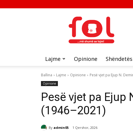
FOL
Lajme
Opinione
Shëndetës
Ballina
Lajme
Opinione
Pesë vjet pa Ejup N. Demi
Opinione
Pesë vjet pa Ejup 
(1946–2021)
By
admin05
1 Qershor, 2026