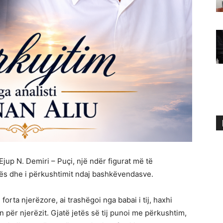
Ejup N. Demiri – Puçi, një ndër figurat më të
jalës dhe i përkushtimit ndaj bashkëvendasve.
 forta njerëzore, ai trashëgoi nga babai i tij, haxhi
 për njerëzit. Gjatë jetës së tij punoi me përkushtim,