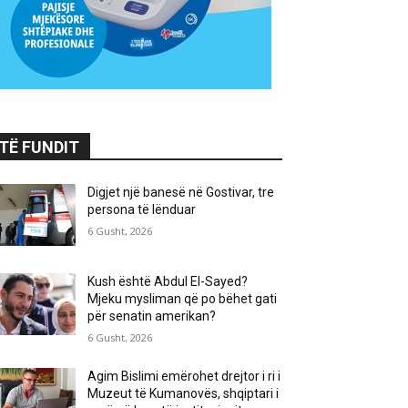
TË FUNDIT
Digjet një banesë në Gostivar, tre
persona të lënduar
6 Gusht, 2026
Kush është Abdul El-Sayed?
Mjeku mysliman që po bëhet gati
për senatin amerikan?
6 Gusht, 2026
Agim Bislimi emërohet drejtor i ri i
Muzeut të Kumanovës, shqiptari i