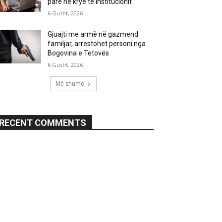
parë në krye të institucionit
6 Gusht, 2026
Gjuajti me armë në gazmend
familjar, arrestohet personi nga
Bogovina e Tetovës
6 Gusht, 2026
Më shumë
RECENT COMMENTS