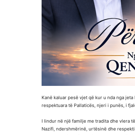
Kanë kaluar pesë vjet që kur u nda nga jeta 
respektuara të Pallaticës, njeri i punës, i f
I lindur në një familje me tradita dhe vlera të
Nazifi, ndershmërinë, urtësinë dhe respektin