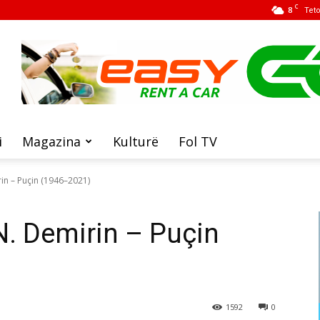
C
8
Tet
i
Magazina
Kulturë
Fol TV
rin – Puçin (1946–2021)
N. Demirin – Puçin
1592
0