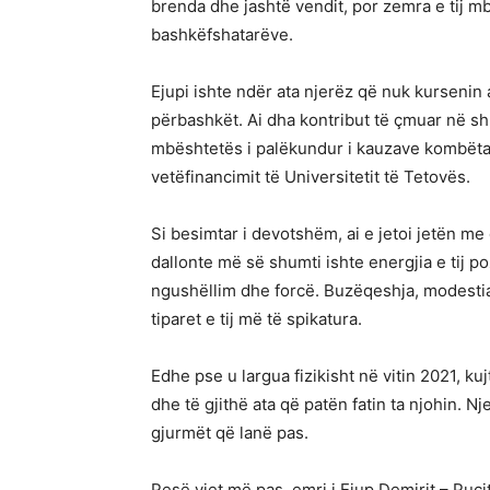
brenda dhe jashtë vendit, por zemra e tij m
bashkëfshatarëve.
Ejupi ishte ndër ata njerëz që nuk kursenin
përbashkët. Ai dha kontribut të çmuar në shu
mbështetës i palëkundur i kauzave kombëta
vetëfinancimit të Universitetit të Tetovës.
Si besimtar i devotshëm, ai e jetoi jetën me 
dallonte më së shumti ishte energjia e tij po
ngushëllim dhe forcë. Buzëqeshja, modestia
tiparet e tij më të spikatura.
Edhe pse u largua fizikisht në vitin 2021, kuj
dhe të gjithë ata që patën fatin ta njohin. N
gjurmët që lanë pas.
Pesë vjet më pas, emri i Ejup Demirit – Puçi