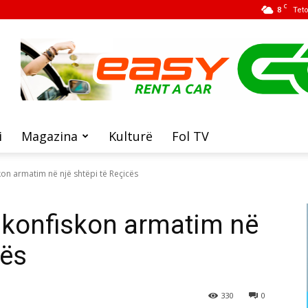
C
8
Tet
i
Magazina
Kulturë
Fol TV
kon armatim në një shtëpi të Reçicës
e konfiskon armatim në
cës
330
0