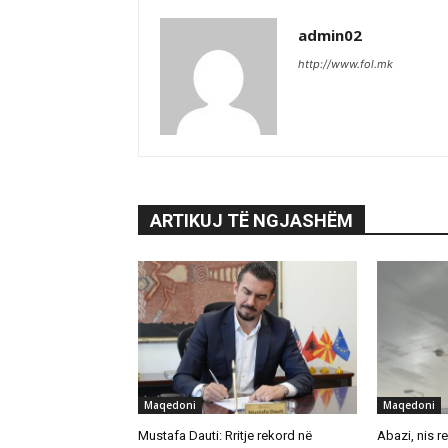
admin02
http://www.fol.mk
ARTIKUJ TË NGJASHËM
Maqedoni
Maqedoni
Mustafa Dauti: Rritje rekord në
Abazi, nis re