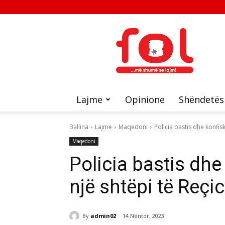
FOL
Lajme
Opinione
Shëndetës
Ballina
Lajme
Maqedoni
Policia bastis dhe konfis
Maqedoni
Policia bastis dh
një shtëpi të Reçi
By
admin02
14 Nëntor, 2023