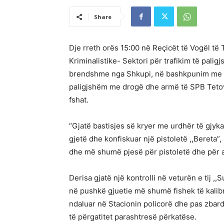
Share
Dje rreth orës 15:00 në Reçicët të Vogël të 
Kriminalistike- Sektori për trafikim të pali
brendshme nga Shkupi, në bashkpunim me pjes
paligjshëm me drogë dhe armë të SPB Tetovë 
fshat.
“Gjatë bastisjes së kryer me urdhër të gjyk
gjetë dhe konfiskuar një pistoletë ,,Bereta
dhe më shumë pjesë për pistoletë dhe për ar
Derisa gjatë një kontrolli në veturën e tij ,
në pushkë gjuetie më shumë fishek të kalibr
ndaluar në Stacionin policorë dhe pas zbardh
të përgatitet parashtresë përkatëse.