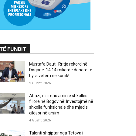
TË FUNDIT
Mustafa Dauti: Rritje rekord në
Doganë: 14,14 miliardë denarë të
hyra vetëm në korrik!
5 Gusht, 2026
Abazi, nis renovimin e shkollës
fillore në Bogovinë: Investojmë në
shkolla funksionale dhe mjedis
cilësor në arsim
4 Gusht, 2026
Talenti shqiptar nga Tetova i