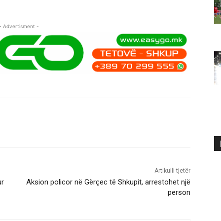
- Advertisment -
Artikulli tjetër
ur
Aksion policor në Gërçec të Shkupit, arrestohet një
person