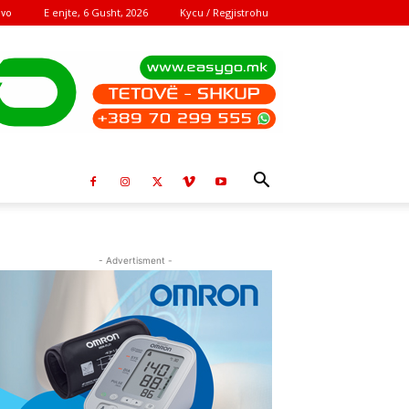
E enjte, 6 Gusht, 2026
Kycu / Regjistrohu
ovo
- Advertisment -