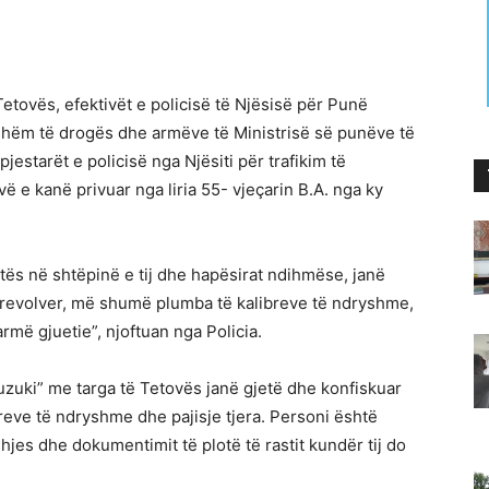
Tetovës, efektivët e policisë të Njësisë për Punë
gjshëm të drogës dhe armëve të Ministrisë së punëve të
tarët e policisë nga Njësiti për trafikim të
e kanë privuar nga liria 55- vjeçarin B.A. nga ky
atës në shtëpinë e tij dhe hapësirat ndihmëse, janë
”, revolver, më shumë plumba të kalibreve të ndryshme,
më gjuetie”, njoftuan nga Policia.
,Suzuki” me targa të Tetovës janë gjetë dhe konfiskuar
eve të ndryshme dhe pajisje tjera. Personi është
jes dhe dokumentimit të plotë të rastit kundër tij do