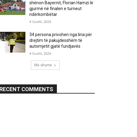
shënon Bayernit, Florian Hamzi lë
gjurmë në finalen e turneut
ndërkombëtar
4 Gusht, 2026
34 persona privohen nga liria për
drejtim të pakujdesshëm të
automjetit gjatë fundjavës
4 Gusht, 2026
Më shumë
RECENT COMMENTS