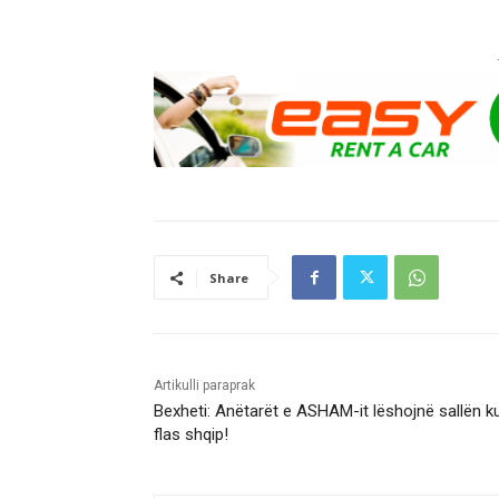
Share
Artikulli paraprak
Bexheti: Anëtarët e ASHAM-it lëshojnë sallën k
flas shqip!