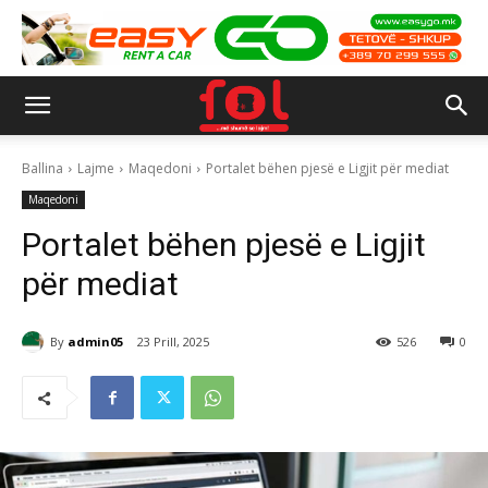
Ballina
Lajme
Maqedoni
Portalet bëhen pjesë e Ligjit për mediat
Maqedoni
Portalet bëhen pjesë e Ligjit
për mediat
By
admin05
23 Prill, 2025
526
0