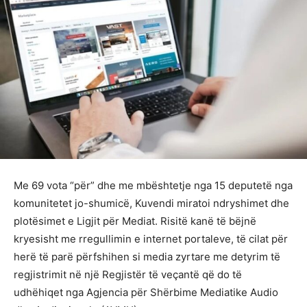
Me 69 vota “për” dhe me mbështetje nga 15 deputetë nga
komunitetet jo-shumicë, Kuvendi miratoi ndryshimet dhe
plotësimet e Ligjit për Mediat. Risitë kanë të bëjnë
kryesisht me rregullimin e internet portaleve, të cilat për
herë të parë përfshihen si media zyrtare me detyrim të
regjistrimit në një Regjistër të veçantë që do të
udhëhiqet nga Agjencia për Shërbime Mediatike Audio