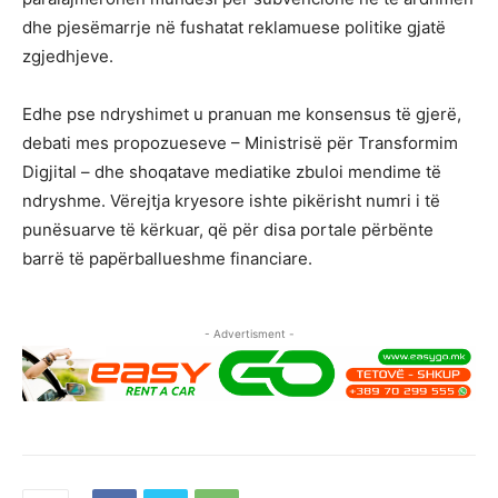
dhe pjesëmarrje në fushatat reklamuese politike gjatë
zgjedhjeve.
Edhe pse ndryshimet u pranuan me konsensus të gjerë,
debati mes propozueseve – Ministrisë për Transformim
Digjital – dhe shoqatave mediatike zbuloi mendime të
ndryshme. Vërejtja kryesore ishte pikërisht numri i të
punësuarve të kërkuar, që për disa portale përbënte
barrë të papërballueshme financiare.
- Advertisment -