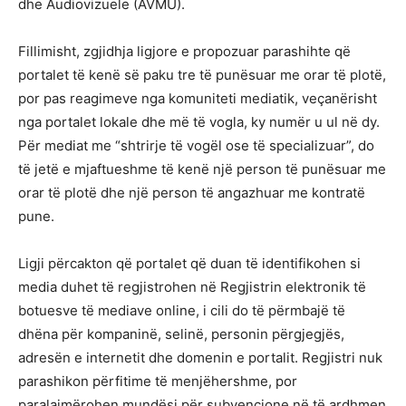
dhe Audiovizuele (AVMU).
Fillimisht, zgjidhja ligjore e propozuar parashihte që
portalet të kenë së paku tre të punësuar me orar të plotë,
por pas reagimeve nga komuniteti mediatik, veçanërisht
nga portalet lokale dhe më të vogla, ky numër u ul në dy.
Për mediat me “shtrirje të vogël ose të specializuar”, do
të jetë e mjaftueshme të kenë një person të punësuar me
orar të plotë dhe një person të angazhuar me kontratë
pune.
Ligji përcakton që portalet që duan të identifikohen si
media duhet të regjistrohen në Regjistrin elektronik të
botuesve të mediave online, i cili do të përmbajë të
dhëna për kompaninë, selinë, personin përgjegjës,
adresën e internetit dhe domenin e portalit. Regjistri nuk
parashikon përfitime të menjëhershme, por
paralajmërohen mundësi për subvencione në të ardhmen