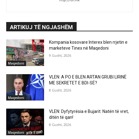
http://fol.mk
ARTIKUJ TË NGJASHËM
Kompania kosovare Interex blen rrjetin e
marketeve Tinex në Maqedoni
9 Gusht, 2026
Maqedoni
VLEN: A PO E BLEN ARTAN GRUBI LIRINË
ME SEKRETET E BDI-SË?
8 Gusht, 2026
Maqedoni
VLEN: Dyfytyrësia e Bujarit: Natën të vret,
ditën të qan!
8 Gusht, 2026
Maqedoni