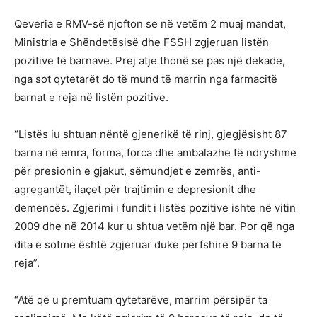
Qeveria e RMV-së njofton se në vetëm 2 muaj mandat,
Ministria e Shëndetësisë dhe FSSH zgjeruan listën
pozitive të barnave. Prej atje thonë se pas një dekade,
nga sot qytetarët do të mund të marrin nga farmacitë
barnat e reja në listën pozitive.
“Listës iu shtuan nëntë gjenerikë të rinj, gjegjësisht 87
barna në emra, forma, forca dhe ambalazhe të ndryshme
për presionin e gjakut, sëmundjet e zemrës, anti-
agregantët, ilaçet për trajtimin e depresionit dhe
demencës. Zgjerimi i fundit i listës pozitive ishte në vitin
2009 dhe në 2014 kur u shtua vetëm një bar. Por që nga
dita e sotme është zgjeruar duke përfshirë 9 barna të
reja”.
“Atë që u premtuam qytetarëve, marrim përsipër ta