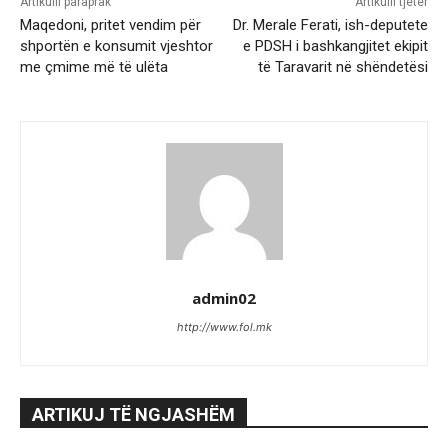
Artikulli paraprak
Artikulli tjetër
Maqedoni, pritet vendim për
Dr. Merale Ferati, ish-deputete
shportën e konsumit vjeshtor
e PDSH i bashkangjitet ekipit
me çmime më të ulëta
të Taravarit në shëndetësi
admin02
http://www.fol.mk
ARTIKUJ TË NGJASHËM