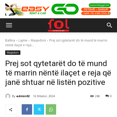
Ballina
Lajme
Maqedoni
Prej sot qytetarët do të mund të marrin
nëntë ilaçet e reja...
Maqedoni
Prej sot qytetarët do të mund
të marrin nëntë ilaçet e reja që
janë shtuar në listën pozitive
By
admin02
16 Shtator, 2024
268
0