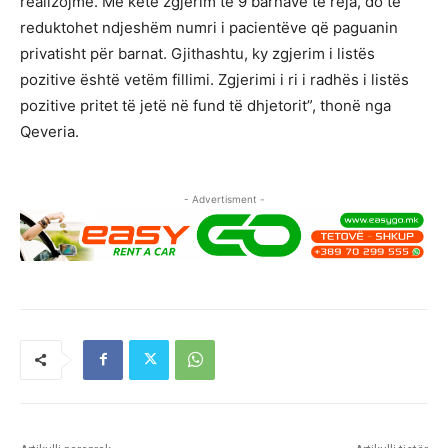
realizojmë. Me këtë zgjerim të 9 barnave të reja, do të
reduktohet ndjeshëm numri i pacientëve që paguanin
privatisht për barnat. Gjithashtu, ky zgjerim i listës
pozitive është vetëm fillimi. Zgjerimi i ri i radhës i listës
pozitive pritet të jetë në fund të dhjetorit”, thonë nga
Qeveria.
- Advertisment -