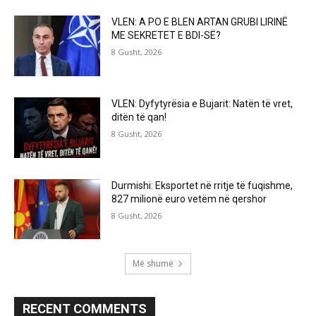
VLEN: A PO E BLEN ARTAN GRUBI LIRINË
ME SEKRETET E BDI-SË?
8 Gusht, 2026
VLEN: Dyfytyrësia e Bujarit: Natën të vret,
ditën të qan!
8 Gusht, 2026
Durmishi: Eksportet në rritje të fuqishme,
827 milionë euro vetëm në qershor
8 Gusht, 2026
Më shumë
RECENT COMMENTS