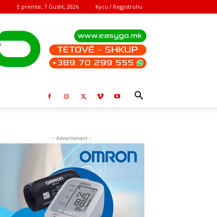
E premte, 7 Gusht, 2026
Kycu / Regjistrohu
- Advertisment -