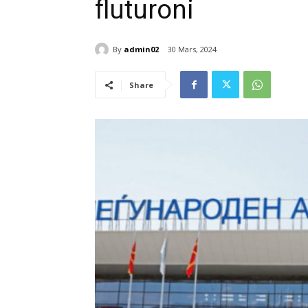
fluturoni
By
admin02
30 Mars, 2024
Share