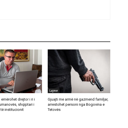
Lajme
emërohet drejtor i ri i
Gjuajti me armë në gazmend familjar,
umanovës, shqiptari i
arrestohet personi nga Bogovina e
të institucionit
Tetovës