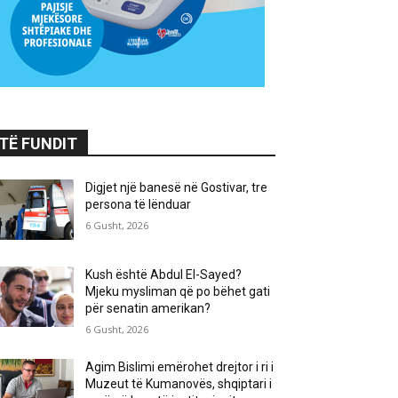
TË FUNDIT
Digjet një banesë në Gostivar, tre
persona të lënduar
6 Gusht, 2026
Kush është Abdul El-Sayed?
Mjeku mysliman që po bëhet gati
për senatin amerikan?
6 Gusht, 2026
Agim Bislimi emërohet drejtor i ri i
Muzeut të Kumanovës, shqiptari i