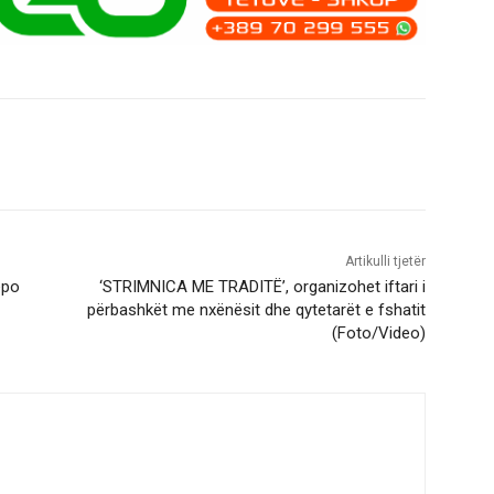
Artikulli tjetër
epo
‘STRIMNICA ME TRADITË’, organizohet iftari i
përbashkët me nxënësit dhe qytetarët e fshatit
(Foto/Video)