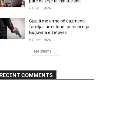
parë në krye të institucionit
6 Gusht, 2026
Gjuajti me armë në gazmend
familjar, arrestohet personi nga
Bogovina e Tetovës
6 Gusht, 2026
Më shumë
RECENT COMMENTS