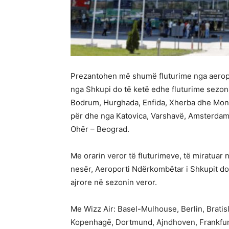
Prezantohen më shumë fluturime nga aeropor
nga Shkupi do të ketë edhe fluturime sezona
Bodrum, Hurghada, Enfida, Xherba dhe Mona
për dhe nga Katovica, Varshavë, Amsterdam 
Ohër – Beograd.
Me orarin veror të fluturimeve, të miratuar ng
nesër, Aeroporti Ndërkombëtar i Shkupit do 
ajrore në sezonin veror.
Me Wizz Air: Basel-Mulhouse, Berlin, Bratisl
Kopenhagë, Dortmund, Ajndhoven, Frankfur