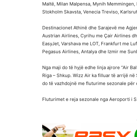
Maltë, Milan Malpensa, Mynih Memmingen, 
Stokholm Skavsta, Venecia Treviso, Karlsr
Destinacionet Athinë dhe Sarajevë me Agjen
Austrian Airlines, Cyrihu me Çair Airlines 
EasyJet, Varshava me LOT, Frankfurt me Luf
Pegasus Airlines, Antalya dhe Izmir me SunE
Nga maji do të hyjë edhe linja ajrore “Air Bal
Riga – Shkup. Wizz Air ka filluar të arrijë n
do të vazhdojnë me fluturime sezonale për 
Fluturimet e reja sezonale nga Aeroporti i 