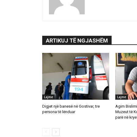
ARTIKUJ TË NGJASHËM
Lajme
Lajme
Digjet një banesë në Gostivar, tre
Agim Bislimi 
persona të lënduar
Muzeut të K
parë në krye 