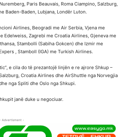
Nuremberg, Paris Beauvais, Roma Ciampino, Salzburg,
uhe Baden-Baden, Lubjana, Londër Luton.
cioni Airlines, Beogradi me Air Serbia, Vjena me
dhe Edelweiss, Zagrebi me Croatia Airlines, Gjeneva me
thansa, Stambolli (Sabiha Gokcen) dhe Izmir me
xpers , Stamboll (IGA) me Turkish Airlines.
tic”, e cila do të prezantojë linjën e re ajrore Shkup –
ë Salzburg, Croatia Airlines dhe AirShuttle nga Norvegjia
dhe nga Spliti dhe Oslo nga Shkupi.
Shkupit janë duke u negociuar.
- Advertisment -