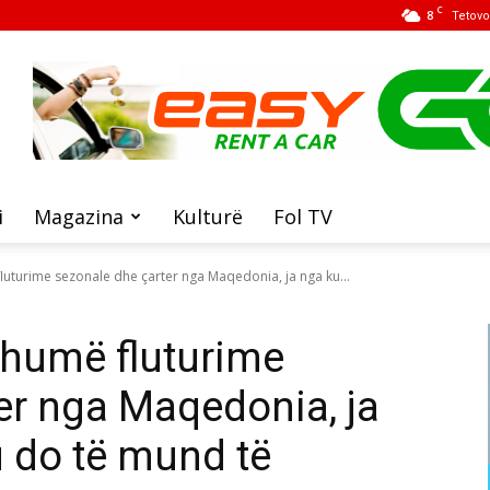
C
8
Tetovo
i
Magazina
Kulturë
Fol TV
uturime sezonale dhe çarter nga Maqedonia, ja nga ku...
humë fluturime
er nga Maqedonia, ja
u do të mund të