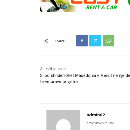
Share
Artikulli paraprak
Si po shndërrohet Maqedonia e Veriut në një d
të veturave të vjetra
admin02
http://www.fol.mk