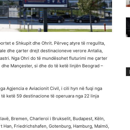
tet e Shkupit dhe Ohrit. Përveç atyre të rregullta,
le dhe çarter drejt destinacioneve verore Antalia,
stri. Nga Ohri do të mundësohet fluturimi me çarter
dhe Mançester, si dhe do të ketë linjën Beograd –
a Agjencia e Aviacionit Civil, i cili hyn në fuqi nga
të ketë 59 destinacione të operuara nga 22 linja
lavë, Bremen, Charleroi i Brukselit, Budapest, Këln,
t Han, Friedrichshafen, Gotenburg, Hamburg, Malmö,