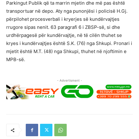
Parkingut Publik që ta marrin mjetin dhe më pas është
transportuar në depo. Aty nga punonjësi i policisë H.Gj.
përpilohet procesverbali i kryerjes së kundërvajtjes
rrugore sipas nenit. 63 paragrafi 6 i ZBSP-së, si dhe
urdhërpagesë për kundërvajtje, në të cilën thuhet se
kryes i kundërvajtjes është S.K. (76) nga Shkupi. Pronari i
mjetit është M.T. (48) nga Shkupi, thuhet në njoftimin e
MPB-së.
- Advertisment -