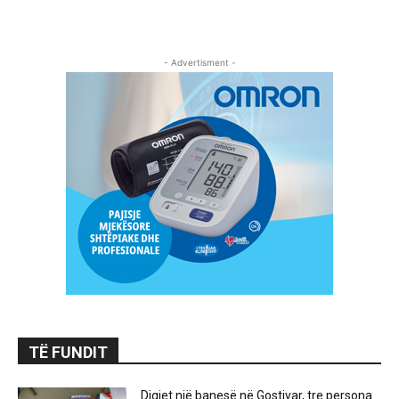
- Advertisment -
TË FUNDIT
Digjet një banesë në Gostivar, tre persona