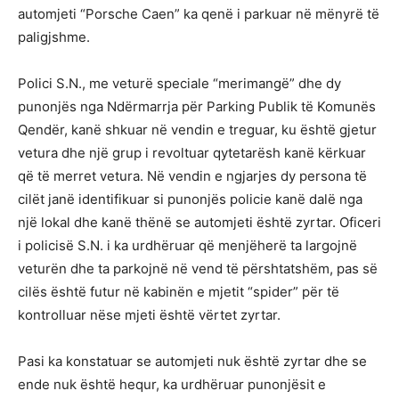
automjeti “Porsche Caen” ka qenë i parkuar në mënyrë të
paligjshme.
Polici S.N., me veturë speciale “merimangë” dhe dy
punonjës nga Ndërmarrja për Parking Publik të Komunës
Qendër, kanë shkuar në vendin e treguar, ku është gjetur
vetura dhe një grup i revoltuar qytetarësh kanë kërkuar
që të merret vetura. Në vendin e ngjarjes dy persona të
cilët janë identifikuar si punonjës policie kanë dalë nga
një lokal dhe kanë thënë se automjeti është zyrtar. Oficeri
i policisë S.N. i ka urdhëruar që menjëherë ta largojnë
veturën dhe ta parkojnë në vend të përshtatshëm, pas së
cilës është futur në kabinën e mjetit “spider” për të
kontrolluar nëse mjeti është vërtet zyrtar.
Pasi ka konstatuar se automjeti nuk është zyrtar dhe se
ende nuk është hequr, ka urdhëruar punonjësit e