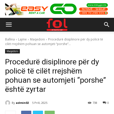
Ballina
Lajme
Maqedoni
Procedurë disiplinore për dy policë të
cilët rrejshëm pohuan se automjeti “porshe”...
Maqedoni
Procedurë disiplinore për dy
policë të cilët rrejshëm
pohuan se automjeti “porshe”
është zyrtar
By
admin02
5 Prill, 2025
738
0