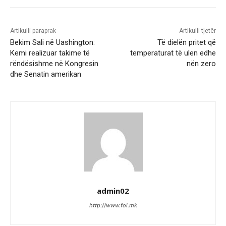
Artikulli paraprak
Artikulli tjetër
Bekim Sali në Uashington:
Të dielën pritet që
Kemi realizuar takime të
temperaturat të ulen edhe
rëndësishme në Kongresin
nën zero
dhe Senatin amerikan
admin02
http://www.fol.mk