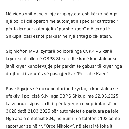
Në video shihet se si një grup qytetarësh kërkojnë nga
një polic i cili operon me automjetin special “karrotreci”
për ta larguar automjetin “porshe kaen” më targa të
Shkupit, pasi është parkuar në një shteg biçikletash.
Siç njofton MPB, zyrtarë policorë nga OVKKIPS kanë
kryer kontrolle në OBPS Shkup dhe kanë konstatuar se
janë kryer kundërvajtje për parkim të gabuar të kryer nga
drejtuesi i veturës së pasagjerëve “Porsche Kaen”.
Pas këqyrjes së dokumentacionit zyrtar, u konstatua se
efektivi i policisë S.N. nga OBPS Shkup, më 22.03.2025
ka vepruar sipas Urdhrit për kryerjen e veprimtarisë nr.
3626 datë 21.03.2025 për automjetet e parkuara pa leje.
Nga ana e shtetasit S.N., në numrin e telefonit 192 është
raportuar se në rr. “Orce Nikolov”, në afërsi të lokalit,