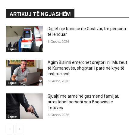
ARTIKUJ TË NGJASHËM
Digjet një banesë në Gostivar, tre persona
të lënduar
6 Gusht, 2026
Lajme
Agim Bislimi emërohet drejtor i ri i Muzeut
të Kumanovës, shqiptari i parë në krye të
institucionit
6 Gusht, 2026
Lajme
Gjuajti me armë në gazmend familjar,
arrestohet personi nga Bogovina e
Tetovës
6 Gusht, 2026
Lajme