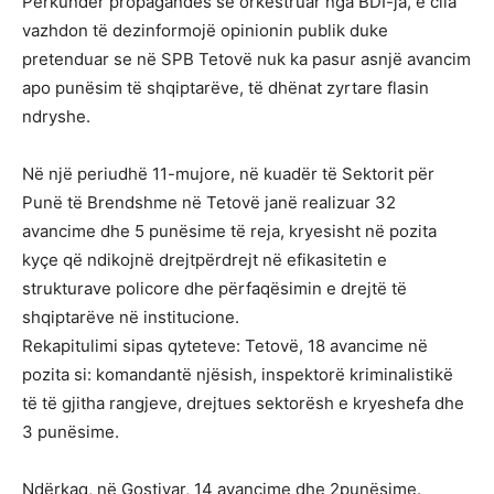
Përkundër propagandës së orkestruar nga BDI-ja, e cila
vazhdon të dezinformojë opinionin publik duke
pretenduar se në SPB Tetovë nuk ka pasur asnjë avancim
apo punësim të shqiptarëve, të dhënat zyrtare flasin
ndryshe.
Në një periudhë 11-mujore, në kuadër të Sektorit për
Punë të Brendshme në Tetovë janë realizuar 32
avancime dhe 5 punësime të reja, kryesisht në pozita
kyçe që ndikojnë drejtpërdrejt në efikasitetin e
strukturave policore dhe përfaqësimin e drejtë të
shqiptarëve në institucione.
Rekapitulimi sipas qyteteve: Tetovë, 18 avancime në
pozita si: komandantë njësish, inspektorë kriminalistikë
të të gjitha rangjeve, drejtues sektorësh e kryeshefa dhe
3 punësime.
Ndërkaq, në Gostivar, 14 avancime dhe 2punësime.