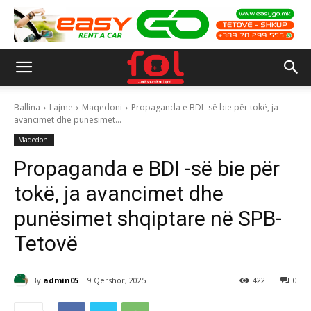
Ballina
Lajme
Maqedoni
Propaganda e BDI -së bie për tokë, ja
avancimet dhe punësimet...
Maqedoni
Propaganda e BDI -së bie për
tokë, ja avancimet dhe
punësimet shqiptare në SPB-
Tetovë
By
admin05
9 Qershor, 2025
422
0