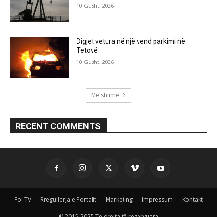
10 Gusht, 2026
Digjet vetura në një vend parkimi në
Tetovë
10 Gusht, 2026
Më shumë
RECENT COMMENTS
Fol TV
Rregullorja e Portalit
Marketing
Impressum
Kontakt
© 2015-2025 Të drejta të rezervuara