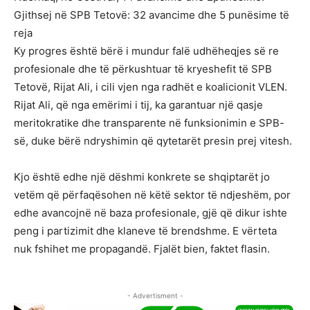
Gjithsej në SPB Tetovë: 32 avancime dhe 5 punësime të
reja
Ky progres është bërë i mundur falë udhëheqjes së re
profesionale dhe të përkushtuar të kryeshefit të SPB
Tetovë, Rijat Ali, i cili vjen nga radhët e koalicionit VLEN.
Rijat Ali, që nga emërimi i tij, ka garantuar një qasje
meritokratike dhe transparente në funksionimin e SPB-
së, duke bërë ndryshimin që qytetarët presin prej vitesh.
Kjo është edhe një dëshmi konkrete se shqiptarët jo
vetëm që përfaqësohen në këtë sektor të ndjeshëm, por
edhe avancojnë në baza profesionale, gjë që dikur ishte
peng i partizimit dhe klaneve të brendshme. E vërteta
nuk fshihet me propagandë. Fjalët bien, faktet flasin.
- Advertisment -